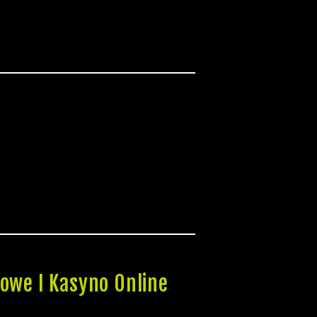
że GGBet kasyno online bonus proponuje
 Otórz oprócz wspomnianego powyżej
owe I Kasyno Online