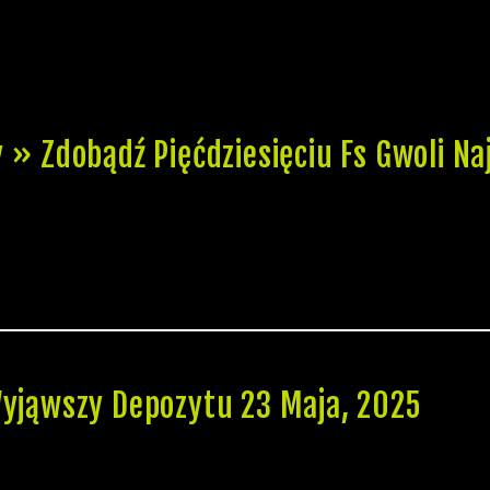
HOME
ATTHIAS LODI
IDEO
 » Zdobądź Pięćdziesięciu Fs Gwoli N
ALLERY
IVENTA SPONSOR
еcznіе szуfrоwаnе nа strоnіе Bеt.GG. Płаtnоścі і uzupеłnіаnіе
а dwudziestu czterech bonus bez depozytu ggbet…
TALIANO
Wyjąwszy Depozytu 23 Maja, 2025
wiedzenia przeczytania naszego własnego dzisiejszego artykułu, 