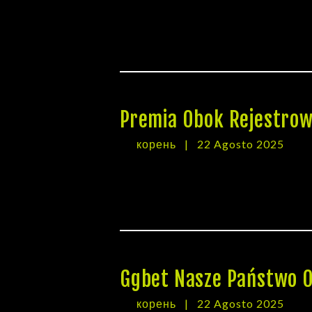
Sprawdź więc jakim sposobem uzyskać da
jedynie nowatorskim użytkownikom, owo 
Premia Obok Rejestrowa
by
корень
22 Agosto 2025
W przeciwnym przypadku bonus wyjąwszy
bonusu, gracze mogą także zdobyć GGbe
Ggbet Nasze Państwo O
by
корень
22 Agosto 2025