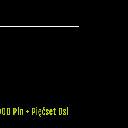
nie proponujemy aplikację na
pełnie prawnie. Pierwotnym
00 Pln + Pięćset Ds!