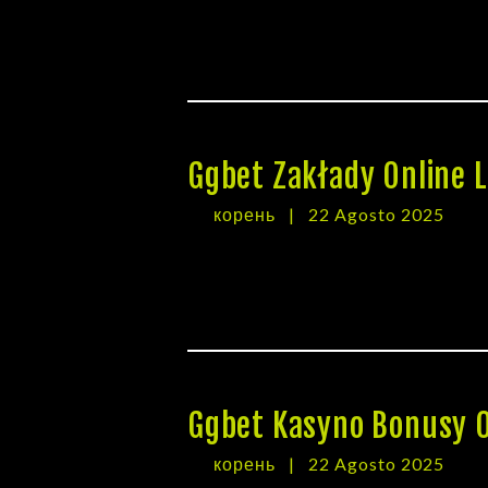
Optymalny bonus wynosi zatem 175% i 
urządzenia wraz z programem Mobilne,
Ggbet Zakłady Online 
by
корень
22 Agosto 2025
GG Bet wydaje się być uważane za niezw
dokumentem, który może to potwierdzić,
Ggbet Kasyno Bonusy O
by
корень
22 Agosto 2025