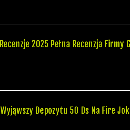
chwili powiemy Ci tylko, że…
Recenzje 2025 Pełna Recenzja Firmy 
stawców jakim sposobem Microgaming, Yggdrasil i dużej liczby
e w mniejszym stopniu niż minutę i domaga…
Wyjąwszy Depozytu 50 Ds Na Fire Jok