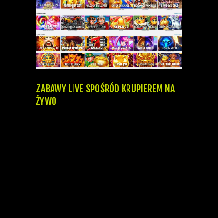
ZABAWY LIVE SPOŚRÓD KRUPIEREM NA
ŻYWO
Fan dzierży możliwość postawić zakłady z
funduszy bonusowych, które uzyskał.
Wiadomości o długości promocji, przeciętnej
wielkości depozytu i wielkości bonusu będą
wysyłane za pośrednictwem e-maila, lub w
kodeksie ofert na witrynie. Zajmująca
aktualnie nastawienie Redaktora
Naczelnego strony Kasyno Analyzer, Justyna
przeszła długą drogę jak zawodowa pisarka i
pasjonatka gier kasynowych. Zna wszelkie