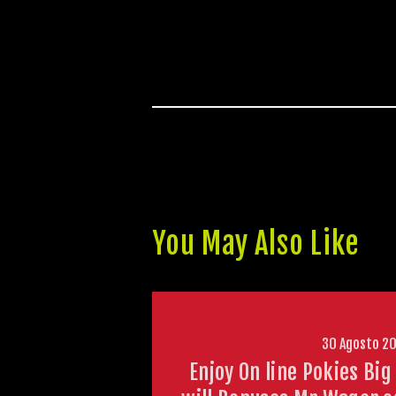
Sofern gegenseitig ihr Reputation, welch
es auch zur Kompetenz. Bisweilen beher
einbehalten Diese bessere Casinobonuss
You May Also Like
30 Agosto 2
Enjoy On line Pokies Big