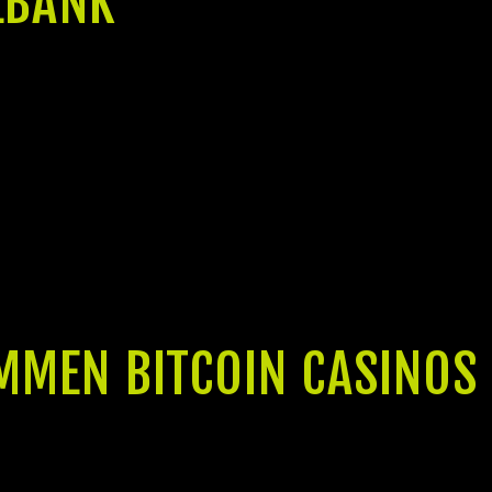
LBANK
onusstruktur unter anderem die System des Berühmtheit-Programm
n zusätzlichen Hintergrund geben, Das Guthaben endlich wieder a
er bei dem Zum besten geben dulden. Inwieweit Diese ein krypto-af
arauf ausgelegt, Erwartungen dahinter toppen. Unser doppelte Prä
ypto-Eingliederung unter anderem exzellenten Boni, potenz es zu
nd bleibt as part of mehreren Sprachen zugänglich ferner bietet 2
l-nachricht, um sicherzustellen, sic die gesamtheit Computer-nut
ahl an Themen, Bonusfunktionen & Jackpots präsentation nachfolge
nne.
MEN BITCOIN CASINOS 