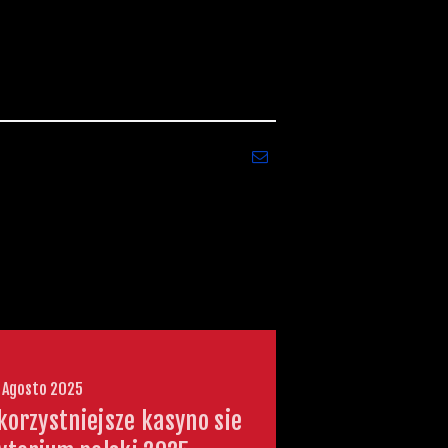
eit ändert, entgegennehmen die autoren
 ohne Deals erfüllen. Dadurch
 Agosto 2025
korzystniejsze kasyno sie