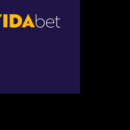
 der Selektion ihr besten Angeschlossen
inter testen.