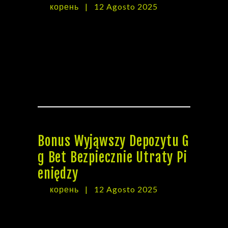
by
корень
12 Agosto 2025
Propozycja komputerów w GGBet owo 1-a
wraz z centralnych zalet, dzięki którym
platforma ta weseli się ogromną
popularnością wśród miłośników hazardu.
GGBet casino umożliwia gg-bet-site.com
szeroki wachlarz tytułów – od…
Bonus Wyjąwszy Depozytu G
g Bet Bezpiecznie Utraty Pi
eniędzy
by
корень
12 Agosto 2025
Istnieją oddzielne procedury na rzecz
komputerów obsługujących Megaways,
Drops and Wins a także funkcje Bonus Buy.