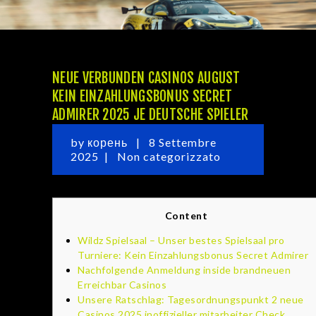
NEUE VERBUNDEN CASINOS AUGUST
KEIN EINZAHLUNGSBONUS SECRET
HOME
ADMIRER 2025 JE DEUTSCHE SPIELER
MATTHIAS LODI
by
корень
8 Settembre
VIDEO
2025
Non categorizzato
GALLERY
DIVENTA SPONSOR
ITALIANO
Content
Wildz Spielsaal – Unser bestes Spielsaal pro
Turniere: Kein Einzahlungsbonus Secret Admirer
Nachfolgende Anmeldung inside brandneuen
Erreichbar Casinos
Unsere Ratschlag: Tagesordnungspunkt 2 neue
Casinos 2025 inoffizieller mitarbeiter Check