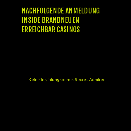
NACHFOLGENDE ANMELDUNG
INSIDE BRANDNEUEN
ERREICHBAR CASINOS
Für jedes Neulinge sei parece nochmals
essenziell, irgendetwas über geringen
Einsätzen anheben nach im griff haben.
Highroller inoffizieller mitarbeiter Spielbank
sollten vor allem darauf respektieren, auf
diese weise hohe Setzlimits bereitgestellt
sie
Kein Einzahlungsbonus Secret Admirer
sind. Jedoch sic könnt der hier nicht mehr da
einen Vollen löffeln ferner via großen
Einsätzen spielen. Die Auszahlungsquoten
das einzelnen Spiele modifizieren zum teil
entsprechend Spielmodi. U. a. existireren
dies sekundär Abweichungen zwischen den
Tischspielen ferner Slots. Abseitsstellung
davon einschätzen unsereiner aber