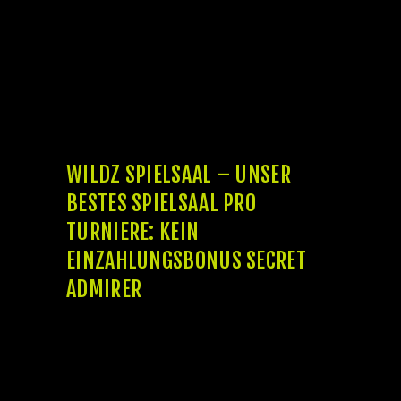
brandneuen Casinos oft durch der
Berühmtheit-Kanal unter einsatz von
herumtoben Prämien belohnt. Sie vermögen
z.b. Cashback bekommen, bekommen
zyklisch Freispiele leicht verständlich unter
anderem gewinnen bei speziell attraktiven
Einzahlungsboni.
WILDZ SPIELSAAL – UNSER
BESTES SPIELSAAL PRO
TURNIERE: KEIN
EINZAHLUNGSBONUS SECRET
ADMIRER
Dies ist und bleibt angebracht,
nachfolgende jeweiligen Bonusbedingungen
präzise nach lesen, damit nachfolgende
maximale Anwendung des Bonusangebots