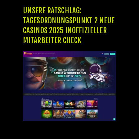
UNSERE RATSCHLAG:
TAGESORDNUNGSPUNKT 2 NEUE
CASINOS 2025 INOFFIZIELLER
MITARBEITER CHECK
März 2025 durch die Gemeinsame
Glücksspielbehörde ihr Länder (GGL)
lizenziert worden. Es wird uns erheblich