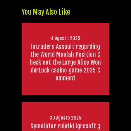
You May Also Like
4 Agosto 2025
Intruders Assault regarding
the World Moolah Position C
heck out the Large Alice Won
derLuck casino game 2025 C
omment
30 Agosto 2025
Symulator ruletki igrosoft g