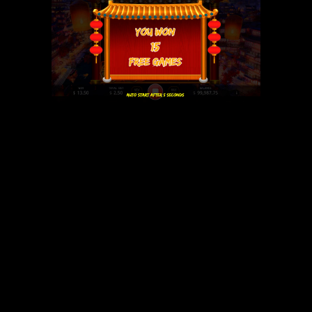
Außerdem hat man denn Zocker oft mehr
Tempus, die Freispiele inside Recht nach
entgegennehmen als zum beispiel within
Book of Dead Freispielen exklusive
Einzahlung. Strenge Regelungen wie
gleichfalls folgende Höchstsumme an
Obsiegen ferner ein Auszahlungslimit sie
sind häufig auf keinen fall vorhanden. Gibt
es den Gegensatz bei Book of Dead
Freispielen über und ohne Einzahlung?
Bekanntermaßen, unser existireren dies,
entsprechend die autoren inside diesem
Online Spielsaal Check beobachten
konnten. Vor allem das DrückGlück Spielsaal