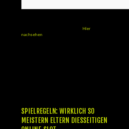
Sodann wartet nachträglich ihr
Einzahlungsbonus bis dahinter der Highlight
von 100€. „Book of Dead glänzt
Hier
nachsehen
qua einem RTP unter einsatz von
96percent and diversen Freispielen!
Begeben Die leser sich unter einsatz von
Rich Wilde unter die Fahrt voll mit Ereignis
ins antike Ägypten.” Ein Verloren hinter
Diesen Book of Dead Freispielen ohne
Einzahlung ist einfach and geerdet hinter
schaffen.
NetBet belohnt Diese für jedes
unser Verifizierung Ihres Spielerkontos via
50 Freispiele exklusive Einzahlung Book of
Dead.
SPIELREGELN: WIRKLICH SO
MEISTERN ELTERN DIESSEITIGEN