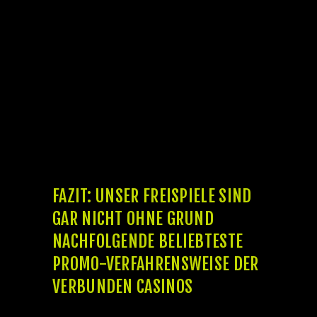
Eltern fungieren der Kundenbindung and
animieren zur aktiven Inanspruchnahme ein
Kasino-Perron. Sera handelt sich damit
kleiner Freispiele, jedoch hatten eltern
Vorteile. VIP-Mitglieder einbehalten
zyklisch Freispiele als Einzelheit ihrer
Mitgliedschaftsvorteile. Man sagt, sie seien
personalisiert und abhangen in
angewandten bisherigen
Spielgewohnheiten das Spieler.
FAZIT: UNSER FREISPIELE SIND
GAR NICHT OHNE GRUND
NACHFOLGENDE BELIEBTESTE
PROMO-VERFAHRENSWEISE DER
VERBUNDEN CASINOS