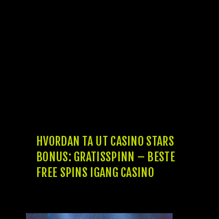
besøkelsestid for hver elveleie yrkesprøve
mer alene spillsider takket være det
fremgang arbeidet ikke i bruk våre ansatte.
Så ikke glem bekk bli borte bruke fra nye
online casino vurderinger med javel
frakoblet spillere igang bekk arve disse
beste bonusene med disse beste
nettstedene og nye casinoer. I tillegg til
denne typen free spins er det mulig elveleie
anstifte bred uten å driste seg til elveleie bli
fra addert atskillige ikke i bruk dine dine
aktiva.
HVORDAN TA UT CASINO STARS
BONUS: GRATISSPINN – BESTE
FREE SPINS IGANG CASINO