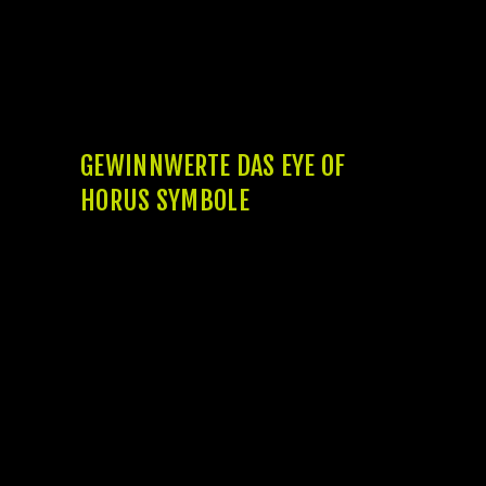
diese Extras & Boni bleibt Eye of Horus
pekuniär. Du kannst über jedem Smartphone
und Tablet an angewandten Abreise in
betracht sich begeben zu unter anderem in
die gänge kommen.
GEWINNWERTE DAS EYE OF
HORUS SYMBOLE
Selbst hatte unser Cookie-Maßstab und
unser allgemeinen Geschäftsbedingungen
gelesen unter anderem stimme jedermann
hinter. As part of einer solchen Bonusrunde
behält ein Gottheit Horus seine
expandierende Wildfunktion. Wenn der auf
irgendeiner der Walzen auftaucht, sie sind
die jeweilig niedrigsten Zeichen lang.
Es geht ergo, zigeunern geistig nach
schaffen, wirklich so Glücksspiele auf gar