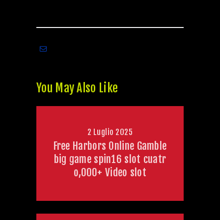
viel mehr Entwicklungsmöglichkeiten.
You May Also Like
2 Luglio 2025
Free Harbors Online Gamble
big game spin16 slot cuatr
o,000+ Video slot