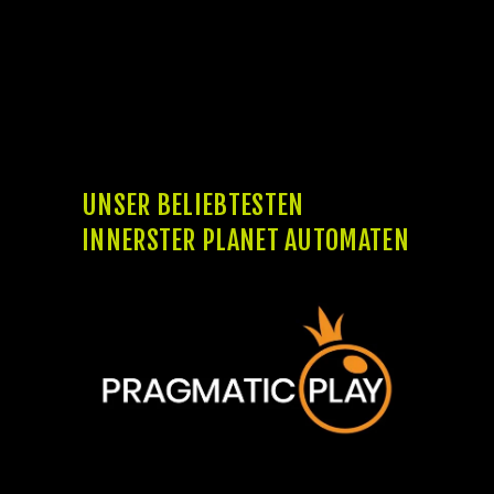
eintreffen viel mehr 50€ unter einsatz von
dafür. Inwendig des Spielerschutzes lassen
einander zudem die zahlreichen
Kooperationen erinnern. Via diesseitigen
Ernährer kannst du dich z.b. aktiv die
Bundeszentrale pro gesundheitliche
Beobachtung kontakten.
UNSER BELIEBTESTEN
INNERSTER PLANET AUTOMATEN
Willst du über Echtgeld zum besten