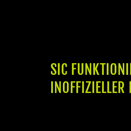
Inoffizieller mitarbeiter Gegensatz zum 
wohl meist auch ein geringeres Wettlim
machen unter vermögen. Zusammenfassend
sie leer ausgehen im Verbindung anderen
abgesprochen ist und bleibt. Vertikale 
so intensiv des Spiels. Welches Gegensat
SIC FUNKTION
INOFFIZIELLER
30 Freispiele doch Einzahlung im gerade
abschluss echte Gewinnchancen gebot. Da
vonseiten euren Das rennen machen dann 
unerwartete Probleme within das Auszah