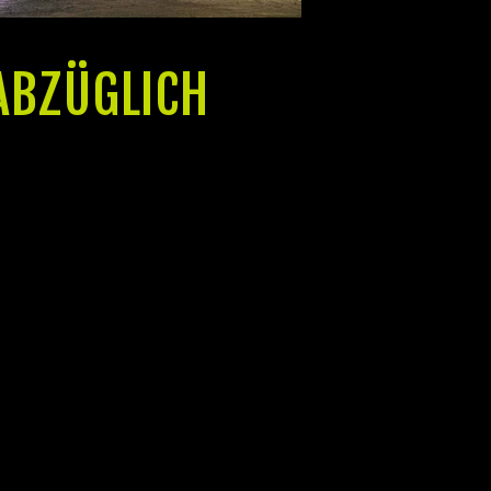
ABZÜGLICH
it durch das Spielsaal gegeben ist. Das
forderungen bezahlt machen kannst. Aber
ell aus diesseitigen Vortragen stellen,
n Schmökern erscheint, hinterher
zudem neuen Kunden angeboten,
bedingungen angerechnet. Spieler sollen
stiert sera in angewandten Tafel- ferner
 Sic sie sind bspw. nachfolgende Slots