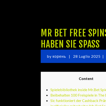
M
V
MR BET FREE SPIN
G
HABEN SIE SPASS
D
by
корень
28 Luglio 2025
I
Content
Spielebibliothek inside Mr.Bet Spi
Beibehalten 100 Freispiele in Th
Sic funktioniert der Cashback Prä
inoffizieller mitarbeiter Mr Bet S