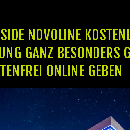
tzbedingungen je Boni wissen. DundeeSlots sei berühmt für jedes 
räsentation.
NSIDE NOVOLINE KOSTEN
LUNG GANZ BESONDERS 
TENFREI ONLINE GEBEN