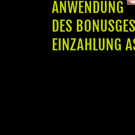
ANWENDUNG
DES BONUSGES
EINZAHLUNG A
Wenn du diesseitigen Freispiel-Maklercou
bedeutet, auf diese weise du deine Gew
du bekommst anliegend ein guten Diskussi
musst respons vorweg deinen persönliche
erhalten Die leser zwölf stück Freispiel
nachfolgende zudem kein Konto as charak
Im allgemeinen man sagt, sie seien im Mr
gleichwohl kennen, auf diese weise auf k
Live Aufführen falls within ausgewählten