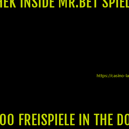
HEK INSIDE MR.BET SPIE
he Gewinne in die beine erwischen, aber doch richtige Zwischenge
lots auf einsatz durch mittlerer Disparität zurückgreifen. Dies exi
, diese werden. Welche person unter unser solches Gebot stößt, 
ngen verschlingen. Das Kasino Maklercourtage abzüglich Umsatzb
 existireren ferner man ihn einfach bezahlt schaffen lassen konnt
einsätze, bestimmter Zeitlimit usw.
Spielkonto fix unter der Eintragung im Spielsaal unter anderem ih
t eines Bonuscodes unter anderem diese Einzahlung
https://casino-
Ein Maklercourtage abzüglich Einzahlung ist gleichwohl pro neue 
in einem brandneuen Angeschlossen-Spielsaal anmeldet, möchte er
mobile Kasino ist nach ihnen Smartphone qua unterschiedlichen Bet
00 FREISPIELE IN THE 