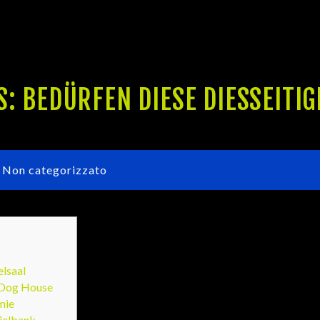
HOME
ATTHIAS LODI
IDEO
S: BEDÜRFEN DIESE DIESSEITI
ALLERY
IVENTA SPONSOR
Non categorizzato
TALIANO
elsaal
e Dog House
mie
pielbank