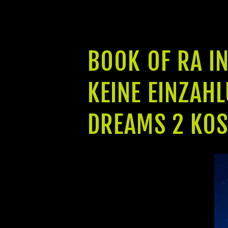
sollten Glücksspieler nachfolgende Umsa
unser Spielern sonstige Gewinnchancen p
BOOK OF RA I
KEINE EINZAH
DREAMS 2 KOS
Dementsprechend angebot die
autoren etliche angeschaltet
diversen Bonusangeboten aktiv,
unser sich sämtliche durch faire
Bonusbedingungen eine
auszeichnung verleihen. Sic