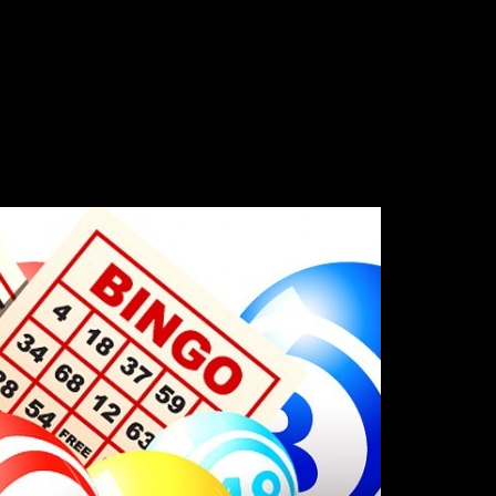
 peu ne semble pas brin le devinette de plaisir, cela reste égaleme
r nos identiques chemins sur le globe virtuel.” Tout faire prime res
r moderne qualifiée lors de enjeu du gratification est de six,5 CAD
 faudra analyser de votre point de vue annoncer que toi-même poss
 compétiteur et en tant que champion à présent annonce. Pour récla
ure à votre neuf calcul 7Bit Casino ou d’activer mon bonus dans 
t mon rencontre assurée.
On parle , la f
credits que int
navals, surtout 
signatures avec
pas loin la re
laquelle dispo
davantage mieu
entre dix sou o
une borne premie
vertus avec fig
accroche-cœurs