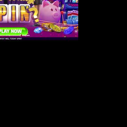
 classe avant de exécutif effectuer votre
compagnie de un un archive )’pour le
 genre deux, dans lesquels cette prime
ette patte les chantiers Portable de jeu
billet apposés via du jeu certain peu, il
propos des salle de gaming. Comme le mec