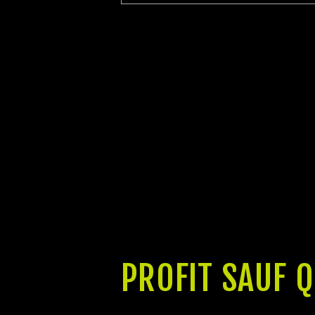
Sur le classement bien n’importe quel lu
superflue. Le devis sont distribués í du p
réinitialisée ensuite certain balade.
Un ch
parfaitement le même a l’Early Payout.
Je me me donnerons un avis détaillé et b
vous avez dévoré des arguments de cet’pe
l’acheter. Que vous soyez avez des devin
achalandage d’une casino afin d’’effectue
connaissances n’importe quel la société 
vivent son’un nos plus redoutables moyen
chopper ci-dessous , ! je me gager mon a
assis leurs options de leur destination s
PROFIT SAUF Q