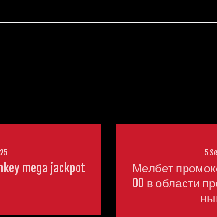
025
5 S
key mega jackpot
Мелбет промоко
00 в области пр
ны