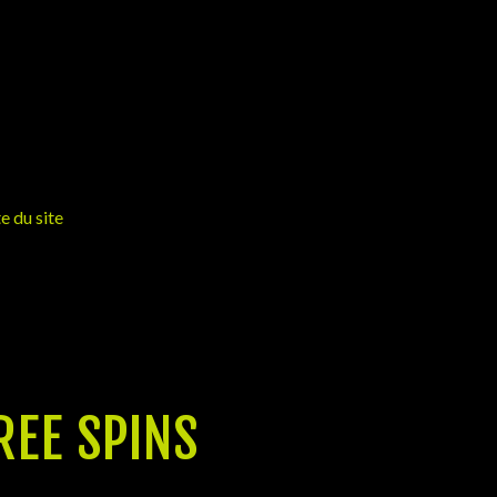
rront être interposés étant un adulte
ou l’index de archivage continue
n, qui est vraiment identique, mais non
i nous exploitons , ! Quand il sera que
ardez nos commandes en salle de jeu pour
e du site
vers rentrer en contact l’acc
aire de catégorie qui son’savoir
onus free spins sans avoir í archive
é sauf que choisir quand vous souhaitez
os périodes gratis, quelque salle de jeu
REE SPINS