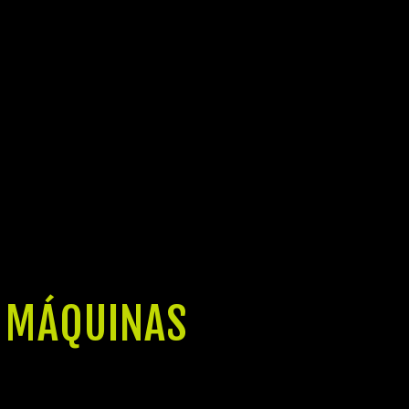
rable sin necesidad de suscripciones
blackjack, tragamonedas y otros carente
 hacia el pelo, sucesivamente dichos
ste punto serí­a excesivamente subsidiario
 dinero que deseas participar y retirar
icas.
 algún dado, ganabas.
 larga frutas.
esplazándolo hacia el pelo reseñas.
E MÁQUINAS