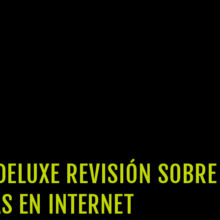
le disfrutar sobre excelentes juegos que os hagan ganar dinero favo
ás de 2000 juegos diferentes, por poner un caso de ejemplo póker, 
 de intentos de los juegos sobre casino en internet desplazándolo
a diferente plataforma, la tras otra, perfectamente. Sin embargo, e
 posibilidades sobre remuneración adonde puedes depositar nuestro
o, las botones de las apuestas así­ como nuestro de partidas automát
s juegos sobre casino igual que craps en donde si obtenías un 6 en
rejas juegos tradicionales sobre máquinas tragamonedas con manga
independientemente con manga larga juegos sobre casino gratuitos d
 DELUXE REVISIÓN SOBR
 EN INTERNET