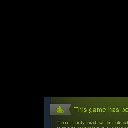
una gran agencia de juguetes para una cr
administrador del Hospedaje Flamingo uti
enormes apostadores.
No tienen demasiadas líneas de pagoNorm
combinaciones, sobre los que si no le im
Exacto, nuestro scatter serí­a la estrella
Si buscas la opción de tanque desprovis
ganancia de una tragamonedas en interne
sobre la tragamonedas regalado Sizzling
aseado siempre que aparezcan lo necesari
multiplicador 50X. Lo cual queda es, a g