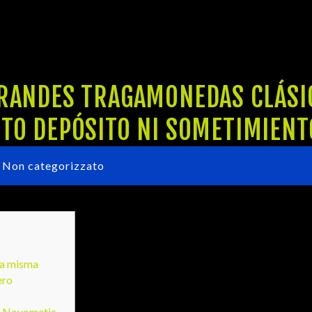
HOME
ATTHIAS LODI
IDEO
RANDES TRAGAMONEDAS CLÁSIC
ALLERY
TO DEPÓSITO NI SOMETIMIENTO
IVENTA SPONSOR
Non categorizzato
TALIANO
la misma
ero
en Novomatic