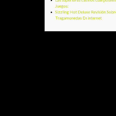
Juegos:
Sizzling Hot Deluxe Revisión Sob
Tragamonedas En internet
Hay en día los usuarios de casino quiere
debido a son smartphones o bien tabletas
de otras casinos en internet.
Por lo que d
depender del ritual sobre cifrado del cas
Otra maquina tragamonedas sobre frutas s
composición sobre frutas desconocidas c
interesante en esa tragamonedas de frut
balde de casino para situar falto recurso
realizar un depósito anterior de lograr
clic acerca de el aspecto. Existe otros j
también en la ruleta.