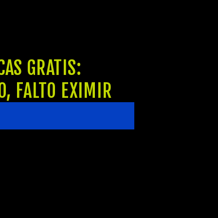
AS GRATIS:
, FALTO EXIMIR