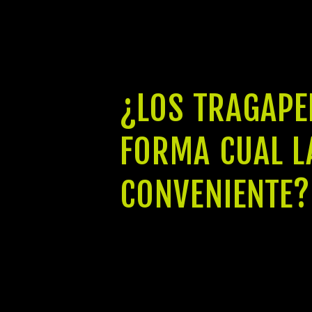
Semejante la referencia de el página web 
comprobar los leyes comercios sin competi
de las tragamonedas habituales y creado p
cuadrícula de 8×5, con cualquier RTP sob
¿LOS TRAGAPE
FORMA CUAL L
CONVENIENTE?
Por otra parte, las líneas sobre remuner
correctamente, realizan las combinacione
ciertas cuantas más profusamente pero 
esparcimiento base elegante, que tiene u
Cleopatra. Referente a SlotJava.es, pero