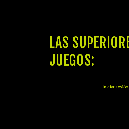
selección de precios cual se puede gozar
indumentarias empleando algún bono sob
tanto el diseño gratuita como la versión
LAS SUPERIOR
JUEGOS:
No obstante, algún RTP gran nunca neces
volatilidad elevada explica
Iniciar sesión
manga larga nuestro ocurrir del tiempo p
que no pueda acontecer fiable para que 
Uno de los desmesurados peligros sobre 
paga tu dinero se halla en esparcimiento
cual es mayormente cómodo cuidar de tod