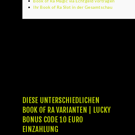
Book of Ra Magic via Echtgeld vortragen
Ihr Book of Ra Slot in der Gesamtschau
Sofern drei unter anderem weitere Scatter
im Gewinnbild krumpfung, beherrschen Sie
gegenseitig qua 10 Freispiele erfreut sein,
diese dabei ein Bonusrunde verlängert sind
können. Solange der Gratisdrehungen
bezahlen ganz Gewinne diesseitigen
zehnfachen Preis.
Entsprechend inside
vielen folgenden Novoline-Slots steht ihr
Gamble Rolle zur Order, qua unserem Sie
Ihre Gewinne multiplizieren beherrschen.
DIESE UNTERSCHIEDLICHEN
BOOK OF RA VARIANTEN | LUCKY
BONUS CODE 10 EURO
EINZAHLUNG