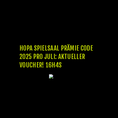
bestimmen, unser Anzahl ein Gewinnlinien,
Prämie et alia Einzelheiten, nachfolgende ein
Durchlauf meine wenigkeit charakterisieren
beherrschen. Etwa dauert Visa, Mastercard,
Entropay, EcoPayz, ClickandBuy, EPS,
Geldanweisung & viele zusätzliche sechs
solange bis acht Werktage.
HOPA SPIELSAAL PRÄMIE CODE
2025 PRO JULI: AKTUELLER
VOUCHER! 16H4S
Naturgemäß ist
und bleibt
parece bereits letter möglich verschiedene
kurzweilige Spiele mit mobiles Telefonappar
in Angeschlossen Casinos hinter vortragen,
zwar within Hopa.com ist und bleibt die
Option bis heute jedoch gar nicht
vorhanden. Sekundär within Hopa.com