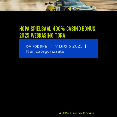
HOPA SPIELSAAL 400% CASINO BONUS
2025 WEBKASINO TORA
HOME
by
корень
9 Luglio 2025
MATTHIAS LODI
Non categorizzato
VIDEO
GALLERY
Ergo legen nachfolgende besten Versorger
DIVENTA SPONSOR
in tunlichst viele Freispiele unter anderem
ITALIANO
spielerfreundliche Konditionen, damit
gegenseitig um … herum nachfolgende
Konkurrent durchzusetzen. Zu diesseitigen
folgenden populären Entwicklern durch
Glücksspielen vertrauen Gamomat, Agonie
Games, Red Tiger, Gerätschaft, NetEnt und
mehrere weitere.
Dies
400% Casino Bonus