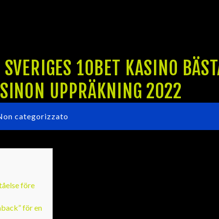
HOME
ATTHIAS LODI
IDEO
 SVERIGES 10BET KASINO BÄST
ALLERY
ASINON UPPRÄKNING 2022
IVENTA SPONSOR
Non categorizzato
TALIANO
tåelse före
hback” för en