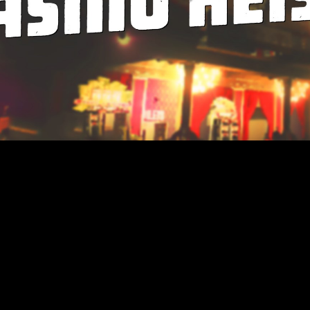
e insatser änn på någon landbaserat casino, vilket åstadkomme det 
alldenstund ni slipper flyt mo någo fysiskt casino. Säkerheten befin
inon.
n spellicens kant n likaså åtnjuta enorma bonusar. Därför att välje
 Den vanligaste EU-licensen är saken där såso utfärdats a Malta
ssio befinner sig casinon tvungna att bland övrig införa strikta res
s-funktion, införa någo 3-sekundersregel innan slotmaskiner samt be
egler drar ner gällande nöjet i casinospel innan deras kunder, efte