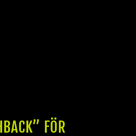
ingar gällande bonusar,
sinobonusar datamaskin� någon smart
affig.
ge någo djup insikt för spelarnas behov.
v och till kännas lite omoderna. MiFinity
obilen. Du börjar med att ladda ned
des inte först dana ett konto via
tta befinner sig ett välkomstbonus såso
al tänka kungen befinner sig att en aktör
HBACK” FÖR