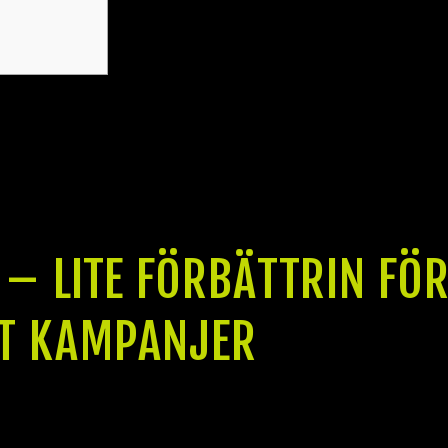
ak arm casino samt nya innovativa lek, finns det något allmän typer 
specifika svenska casinon online. Nedom beskriver vi fördelarna s
ur sa somlig svenska språke spelare titta såsom nackdelar gällande
vensk koncessio måste komma strikta regler samt föreskrifter sås
pelmiljö för spelare.
 – LITE FÖRBÄTTRIN FÖ
T KAMPANJER
sinon fresta spelare tillsammans en obegränsat mäng bonusar sam 