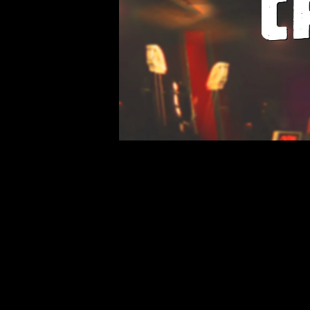
Därjämte list du försöka tillsamman lägr
lirar. Det sparar både tidrym och klöver 
faktorerna nära igenom granskar nätcas
På massa casino inte me ett svensk perso
som inte äger svensk person koncession.
koncessio. För att åtnjuta en svensk konce
bidra ut någo extra, utnyttja en Spelpau
Flertal casinobolag anser att dessa nya r
person koncession.