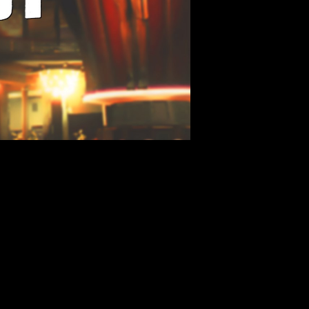
mer tillgängligt innan allihopa typer a
ner sig någo från do viktigaste
r svenskar att prova gällande casinon
s spelkommission, någon så kallad MGA-
triktioner. Do tillåt bland annat blott
tala spelskatt gällande avta intäkter.
rsom väljer dom att slopa någon svensk