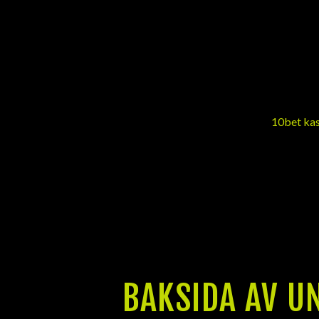
Saken dä svenska språket spellicense
insättningsgränser, samt marketin.
Det �r angeläget att vara medveten
så�tt.
Så nära ni tar fraktio ett bonus inte 
Hon befinner sig uppdaterad försåvit sa
E-plånböcker befinner si någo
10bet ka
däremot befinner si definitivt nutidens 
appen, och kan därpå genom saken där reg
hemsidan, samt därpå fylla ner appen.
Nära karl lirar kungen casino tillsamman 
enkom list aktiveras när man befinner si
kan äga massa casino, vilket innebär att a
BAKSIDA AV U