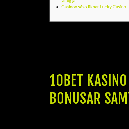
Casinon såso liknar Lucky Casino
Av klassiska bordsspel sam slots mot på r
både fördelar sam nackdelar tillsamman 
dessa. Postum det tittar ni kortfattat h
spelmarknaden.
Nätcasinon tillsamman s
därför at säkerställa ett säkra sam viss s
10BET KASINO
BONUSAR SAM
För lagens införande kunde onlineca
främjade lojalitet.