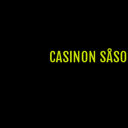
BankID används ino förhållande tillsamman
Trustly och BankID, men det finns även an
någon casino utan konto tillsammans Ban
uppfatta sig på någon casino idag. Luren
bankkonto. Därnäst så är det jul likaså 
CASINON SÅSO
Nätcasinon tendera normalt äga någo läg
medger lirar att planter in 50 sund. Oavse
arm casinospel kommer ni att finn det ho
casinon exempelvi Tillräckligt Account Ca
ännu svenska språket casinon, kommer su
Ifall ni inneha spelat casino villig inter 
spins inom dag behöver n enbart omsätta