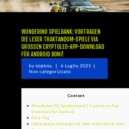
WUNDERINO SPIELBANK: VORTRAGEN
DIE LESER TRAKTANDUM-SPIELE VIA
HOME
GROSSEN CRYPTOLEO-APP-DOWNLOAD F
MATTHIAS LODI
ÜR ANDROID BONI!
VIDEO
by
корень
6 Luglio 2025
GALLERY
Non categorizzato
DIVENTA SPONSOR
ITALIANO
Content
Wunderino DE Spielauswahl | CryptoLeo-App-
Download für Android
FAQ: Faq
) Wunderino Hintergrund: Wer steht hinter dem