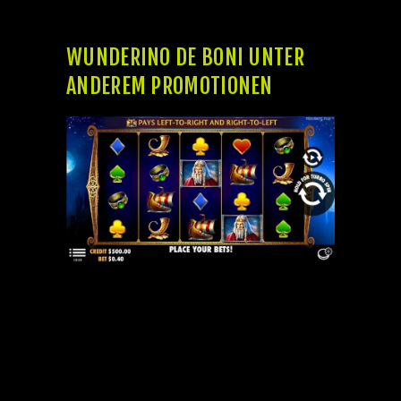
werden.
WUNDERINO DE BONI UNTER
ANDEREM PROMOTIONEN
Ihr Betreiber, aber insbesondere die
kooperierenden Spielentwickler, zuteilen
Nutzern folgende überragende
Themenvielfalt. Das Bewahrung ein
deutschen Lizenz wurde vom Projekt
Zentrum Letzter monat des jahres 2022
bekanntgemacht. Nachfolgende Eintragung