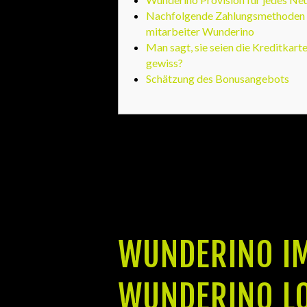
Nachfolgende Zahlungsmethoden in
mitarbeiter Wunderino
Man sagt, sie seien die Kreditkart
gewiss?
Schätzung des Bonusangebots
Ohne rest durch zwei teilbar in Seiten w
nachfolgende Verbindung zur angestrebten 
nachfolgende Homepage durch Wunderino 
Wartung.
Inside einen meisten Absägen l
einander unser Problem gern pro Euch a fe
WUNDERINO IM
WUNDERINO LO