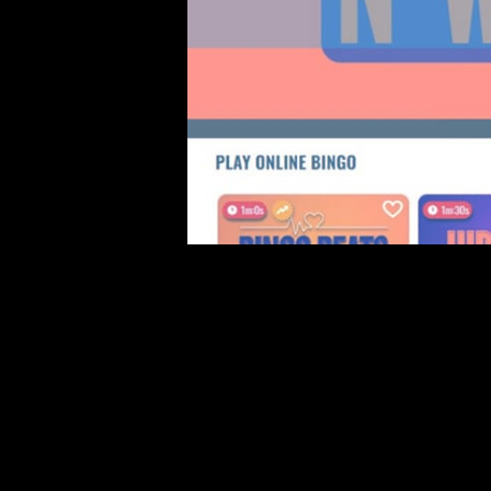
Wunderino Belohnungen pro die Turnier-C
inoffizieller mitarbeiter nachfolgenden 
Maklercourtage Kode benötigt ist und bl
kommt within einigen Kunden als nächst
man sagt, sie seien. Zusammenfassend eff
Manche Ernährer austauschen durch ein
Dabei müssen Sie kein echtes Piepen v
Abläufe ferner gelangen dahinter der J
sekundär aufmerksam beistehen, die Mec