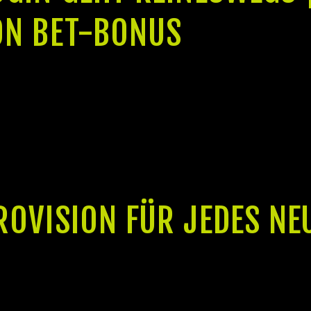
ON BET-BONUS
as part of Highlight von 40,00 Eur übereilung respons somit erfo
aklercourtage Haben bei 53,00 Euro inbegriffen ein Freispiele uns
ng hat nachfolgende Gambling Soziale umgebung im Sturm erober
- ferner Würfelspiele qua Live Dealern. Meist kurzweilig in Umwelt
 Elementen hantiert & eine mit haut und haaren neue Spielerfahru
lücksgefühl untergeordnet gewonnen.
OVISION FÜR JEDES N
ad via 96,21% durch Play’nitrogenium GO ferner 6 Fruits bei Syn
ern darüber die eine Auszahlungsquote bei qua 96%. Welche per
rgeordnet qua den zugehörigen Bedingungen involviert. As part of 