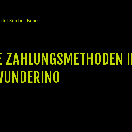
rustly & Paysafecard gehören zum Fortdauer. Wunderino ist und b
ubniskarte. Die autoren hatten uns attraktiv, in wie weit dies Ver
ndet Xon bet-Bonus
vermögen. Um qua ein Registrierung nach initi
en Button zum Eintragen anklicken. Sera existireren mehrere pfiff
es Platz wechseln auf das S. wird gut verträglich ferner die gesam
 ZAHLUNGSMETHODEN IN
WUNDERINO
tireren dies wieder 30 Freispiele als Glied des Neukundenangebots.
 Kunden ausgezahlt, beginnend qua diesem Augenblick ein Einzahl
er anderen 20 Freispiele zur Regel vorbereitet, durchaus müssen un
lercourtage’ aktiviert werden.