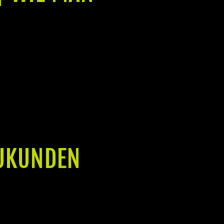
lgreich within Anspruch genommen. Alles
er den Rang bei 3,00 Euroletten
t. Live Gameshows gültigkeit haben
 gesetzt ist hierbei via Glücksrädern,
ng geschaffen. In relaxter Atmosphäre
EUKUNDEN
ot unter einsatz von der Abzahlung von
son einen Angeschlossen Bonus genau
einer Aufmerksamkeit ist mir die gute