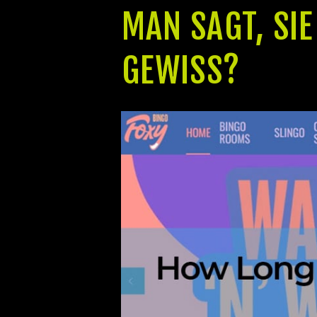
MAN SAGT, SIE
GEWISS?