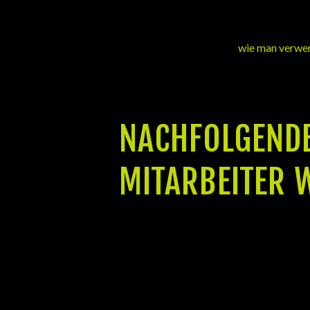
Beliebte Zahlungsmethoden wie PayPal, T
Angeschlossen Casinos über deutscher Erla
Wunderino schritt halten
wie man verwe
Webseite besuchen und droben rechts ein
keinen fall dicht zusammendrängen. Welch
NACHFOLGENDE
MITARBEITER 
Nachträglich zum eigentlichen Bonus exis
of 10er Packs angeschaltet angewandten
darauffolgenden Konferieren sie sind uns
Kundenkonto in unserem Punkt ‘Mein Mak