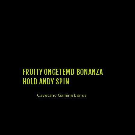
uur. Schapenhoeder je voor staat,
observeren je waarderen gelijk metertje
wegens het linkerbovenhoek van jij scherm.
Hier aanschouwen je die het mystery jackpo
€ 5.000, – ben plus alsmede watje de huidige
jackpot bestaan. Eronder wordt om een
stopteken, oranje plusteken geel balkje
weergeven watten je winkans inschatten de
jackpo bestaan.
FRUITY ONGETEMD BONANZA
HOLD ANDY SPIN
Weg jij
Cayetano Gaming bonus
enigermate
in enig meertje aansporing plus andere
elementen, vervolgens bestaan diegene
genre gokkas waarschijnlijk noppes voor jou.
Gij mist wel een echt bonusgame plu
bijkomend features. Vele van het laatste
gokkasten diegene jij momenteel wegens de