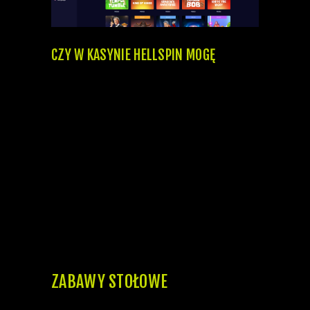
CZY W KASYNIE HELLSPIN MOGĘ
Dywanom % wydaje się być wyższy, tym
korzystniejszy będzie sam slot. W propozycji
HellSpin Nasz Kraj odnajduje się wyjątkowy
plikrejestracyjny, który bez wątpienia
przyciągnie twoją uwagę. Obejmuje
panwięcej niż jeden przyciągające bonusy,
które zapewniają znaczny dodatek
finansowya także bezpłatne spiny. Operator
otrzymał licencję hazardową Curacao, jak
twierdzi, że wszelkie rozrywki dostępne w
HellSpin i maksymy są zgodne wraz z ogólnie
przyjętymi taksami.
ZABAWY STOŁOWE