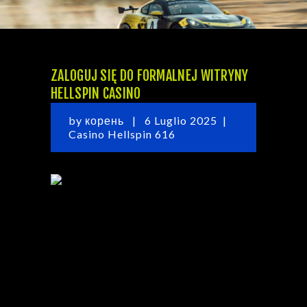
ZALOGUJ SIĘ DO FORMALNEJ WITRYNY
HELLSPIN CASINO
HOME
by
корень
6 Luglio 2025
MATTHIAS LODI
Casino Hellspin 616
VIDEO
GALLERY
DIVENTA SPONSOR
Bonus otrzymujesz już zbyt tyklo założenie
ITALIANO
konta bankowego, ale hojne premie łatwo
zdobywać przez cały sezon partii – chociażby
zbyt sprawą rozbudowanego programu VIP.
Jednocześnie współczynniki oferowane za
pośrednictwem te serwisy są najczęściej
trochę wyższe niż obok prawdziwych
bukmacherów, jak pozwala na zarabianie