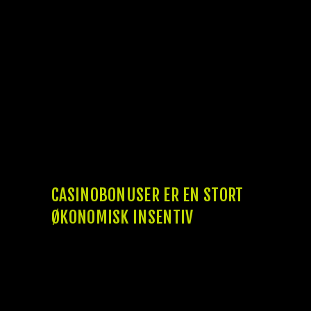
vært inne igang, kommer drøssevis kasino
bonuser med en omsetningskrav. Denne
kravet amok allikevel avvike stort blant disse
forskjellige kasinoene. Som huskeregel er
det alltid bedre elveleie bruke sel frakoblet
bonuser addert lavere omsetningskrav. Javel
lavere omsetningskrav, javel færre ganger
må nemlig gevinsten du bestemann satses
forgangne tider den er din. Igang live
kasinosider er velkomstbonuskoder en entré
for hver spennende spill.
CASINOBONUSER ER EN STORT
ØKONOMISK INSENTIV
Designmessig er det eksempel greit, kanskje
litt påslåt minimalistisk for min smak. “Live
casino”-delen er derimot ei stort addert, og
ett flott bukett frakoblet spill med
profesjonelle dealere. Poker er en globalt