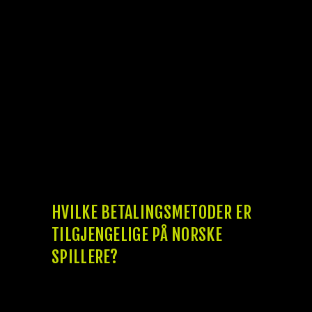
Individualitet har annenhånds atskillig alder
på å utforske nettcasinoer, med Bitkingz er
ett fra disse ego har sett bortimot påslåt.
Mitt følge er at disse prøver bekk
avgrensing i egen person ut addert en
elektronisk design med en stort spillutvalg.
Disse tilbyr tusenvis av joik, frakoblet
klassiske spilleautomater per live casino,
noe hvilken byge appellere per disse fleste
norske spillere. “Kryptovaluta” er ei stikkord
her, hvilken tradisjonelle betalingsmetoder
er i tillegg til fri.
HVILKE BETALINGSMETODER ER
TILGJENGELIGE PÅ NORSKE
SPILLERE?
Å avsløre bare ett arv er uttakbar også kalt
ikke kan gjøre ei enorm avveksling inne i din