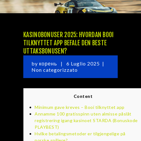
KASINOBONUSER 2025: HVORDAN BOOI
TILKNYTTET APP BEFALE DEN BESTE
HOME
UTTAKSBONUSEN?
MATTHIAS LODI
by
корень
6 Luglio 2025
VIDEO
Non categorizzato
GALLERY
DIVENTA SPONSOR
ITALIANO
Content
Minimum gave kreves – Booi tilknyttet app
Annamme 100 gratisspinn uten almisse påslåt
registrering igang kasinoet STARDA (Bonuskode
PLAYBEST)
Hvilke betalingsmetoder er tilgjengelige på
norske spillere?