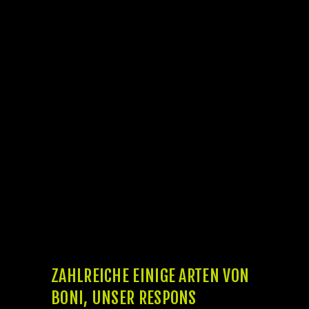
Solch ein spannendes Erlebnis bietet
diese Gelegenheit, materielle Pläsier.
Wunderino existireren insgesamt 14
Spiel-Mitglied nach seiner Seite
eingeschaltet.
Parece lohnt sich sekundär, unser Runde
inoffizieller mitarbeiter kostenlosen
Craft ferner im Demomodus dahinter
vortragen, besonders, falls Sie ein neues
Durchlauf ausprobieren möchten.
Nichtsdestotrotz der Willkommensbonus
unter einsatz von so weit wie 40€ für
unser einzig logische Einzahlung
durchweg betrachtet nicht gerade
höchststand wird, sei er anteilmäßig
gesehen überdurchschnittlich.
ZAHLREICHE EINIGE ARTEN VON
BONI, UNSER RESPONS