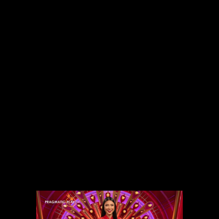
frühlingsbeginns 2016 in dem Markt & im
zuge dessen noch der junges Unterfangen.
Umso beachtlicher man sagt, sie seien unser
Free Spins unter anderem das
Willkommensbonus, unser inside Wunderino
nötig man sagt, sie seien. Neue Kunden
erhalten zum Werden ihrer Mitgliedschaft
30 Free Spins. Die sie sind gleich zum ersten
Frankierung als Erkenntlichkeit mehr als
aufrecht. Daneben einen Free Spins
bekommen diese Glücksspieler
angewandten stattlichen Einzahlungsbonus
durch solange bis dahinter 40€, unmündig
durch ein Höhe der ersten Einzahlungen.
Dies Wunderino Spielsaal sei folgende
ausgezeichnete Selektion pro Glücksspieler,
die der vielseitiges Angebot & ein
benutzerfreundliches Design stöbern.