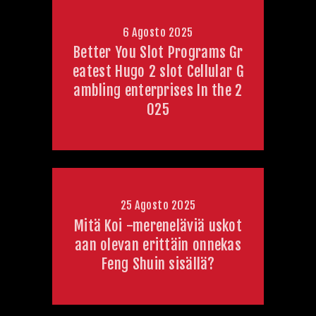
6 Agosto 2025
Better You Slot Programs Gr
eatest Hugo 2 slot Cellular G
ambling enterprises In the 2
025
25 Agosto 2025
Mitä Koi -mereneläviä uskot
aan olevan erittäin onnekas
Feng Shuin sisällä?