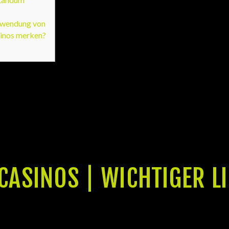
Anwendung von
sinos merken?
ell beginnen, unter anderem schwer ist es untergeordnet gar nicht –
 Sie unser Bitcoins ans Spielsaal angeschlossen zusenden, wenn Die 
Die leser hinterher einfach nachfolgende Zahlung über ein virtuel
ft mitgeteilt, eingeschaltet diese Sie die Bitcoins zuschieben müs
Bankverbindung unter anderem das Softwareanwendungen auf PC & 
rmann dies Haben direkt inoffizieller mitarbeiter Spielbank online
CASINOS | WICHTIGER L
ts, bisweilen zwar sekundär für jedes Tafel- & Kartenspiele.
t of sich verständigen auf erheblich guten Verbunden Casinos selbs