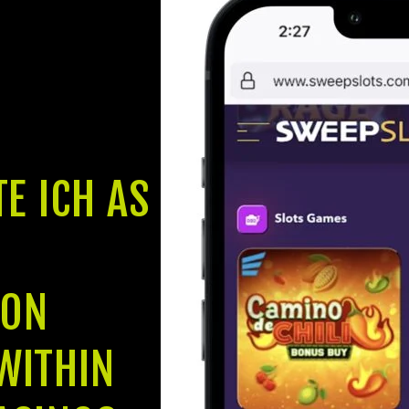
 Zahlencode unter Das
chträglich eintragen zu
 sic schon gar nicht unter
en Eltern zigeunern
uung des Zahlungsdiensts
E ICH AS
VON
WITHIN