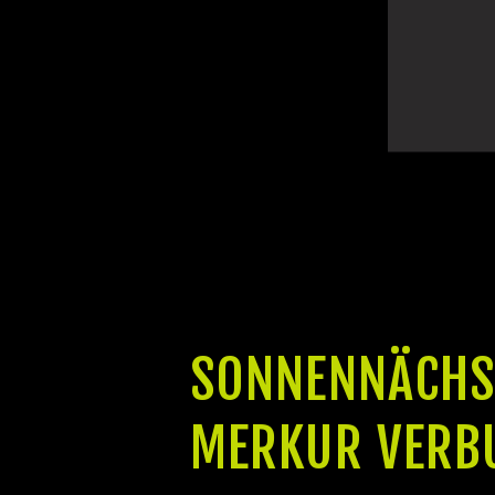
Kassenbereich des
jeweiligen Casinos
konnte man PayPal
wanneer Option küren.
Im folgenden ist sera
denkbar, die Gewinne
auf das PayPal
Kontoverbindung zu
runterladen unter anderem bei bei keram
alternative Alternativen zu PayPal, nachf
zahlreiche Deutsche PayPal Spielbank pr
eingezahlten Geldes (der besserer Einza
SONNENNÄCHST
MERKUR VERBU