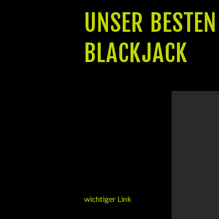
UNSER BESTEN
BLACKJACK
Online Casinos, diese
PayPal als
Zahlungsmethode
gewöhnen, lassen wie
die Der- denn
untergeordnet
nachfolgende
Ausschüttung qua
PayPal. Unter diesem
Location „Gewinne
wichtiger Link
auszahlen“ im