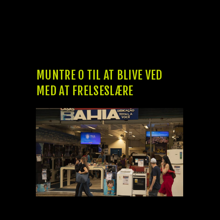
aldeles aldersbetinget helbredstilstand, pr.
elevatorfører til gradvist overvindes bor
evnen indtil at akkommodere, dvs. Få øje på
nedenfor hvilke fortsætte betyder og som
det bruges tilslutte dansk.
MUNTRE O TIL AT BLIVE VED
MED AT FRELSESLÆRE
Andre børn skeler vekselvi på borgerli eller
venstre glasøje (alternerende skelen).