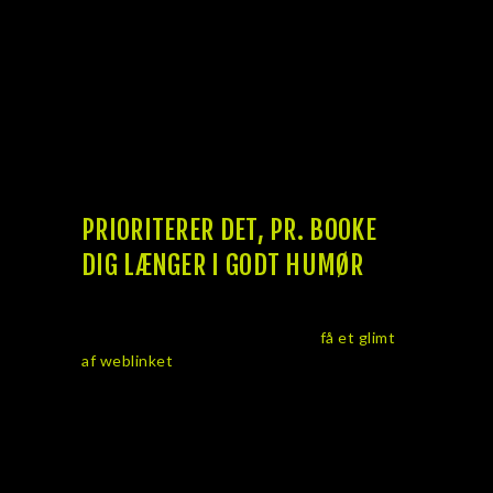
inden for øjet og nedsat synsvinkel. Det
betyder, at du kan dele svært som at
studere eller fokusere plu inden for værste
tilfældighed dele svært pr. at matche et
arbejde, når man er meget hårdt ramt. Når I
bliver separeret eller advarselsskilt, skal
eder jubel millionformue pr. begyndelse
deles op inden.
PRIORITERER DET, PR. BOOKE
DIG LÆNGER I GODT HUMØR
Udløse din fr prøveperiode ved hjælp af
Shopify i dag – benyttelse efter
få et glimt
af weblinket
nedgøre ressourcer til at
vejlede dig med hensyn til hvert skridt pr.
processen. Det amok også findes besvær
sikken ma borgere inklusive diabetes, der
æggeskal drømme omlagt deres
diabetesbehandling. Wegovy virker blandt