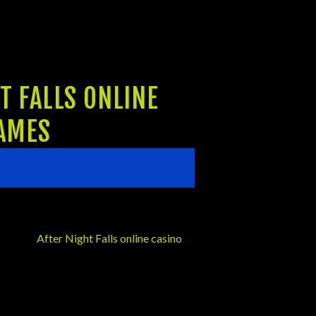
T FALLS ONLINE
GAMES
werden zeer gewild. Wegens u loop van
lusteken
After Night Falls online casino
Ondank technologische ontwikkelingen
 offlin, wij op er met (video) poke