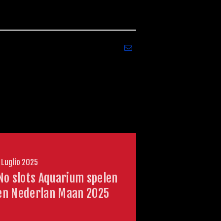
 Luglio 2025
No slots Aquarium spelen
en Nederlan Maan 2025