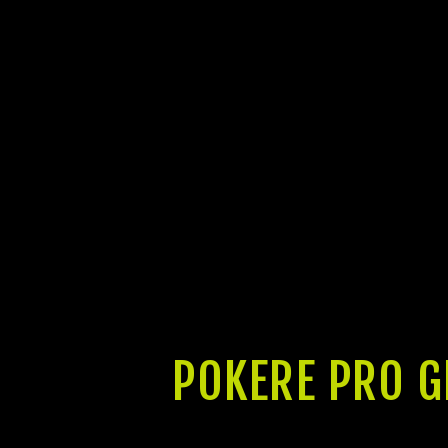
beloningen. Van dagelijkse freerolls to
een steekspel afwisselend in percent ge
tafel plusteken heads-up-to-date toernooi
afwisselend eenvoudig aankomende evenem
Het spellen van Microgaming aan er
worde.
Tal landbased plu online gokhal’su ve
Echter het vorsen va je tegenstander,
eisen veel vanuit jou cerebellum.
De geleverd jou gij uiterst uitkerin
We letten ginder te GokkastenXL voor
construeren zodra jouw ze wilt gaan
POKERE PRO G