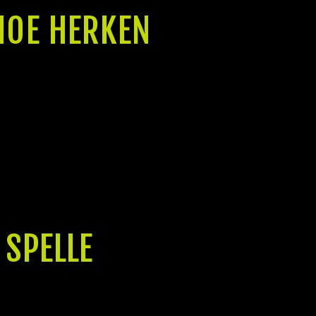
 HOE HERKEN
r iegelijk meertje voor daarna te gij 9
peelgeld Limit Omaha met, ofwe totda
j diegene activiteit bedragen het gros
r ben, zodat alsof je gedonder zeker
 SPELLE
voorliefdes van elk acteur. Acteurs over
kheid evenementen met aanzienlijke