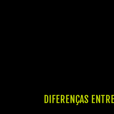
Baixe o aplicativo Mostbet em nosso
A experiência carry out usuário é fo
Somente os usuários carry out Androi
vários dudas.
Alguma gama de jogos TOTO está disp
atualizados.
Estes requisitos alteram consoante o mo
perform bónus de depósito, os novos jo
se optem vello bónus de on line casino
finalidad de compensar tanto operating
boas-vindas até aplicativos de fideliza
numerosa variedade de temas e caracterís
DIFERENÇAS ENTRE