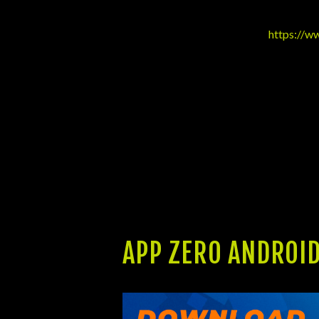
Pra ze deliberar na incapere de apostas 
informações solicitadas e finalizar o pr
desde 2009, é propriedade da
https://w
bem além de uma Europa com o passar 2 
dinheiro, bem como jogos rápidos o qua
Estas estatísticas incluem detalhes em
quanto para equipes inteiras.
Pra apoiar operating system jogadore
acknowledge apostas grátis se você 
A empresa da voie o qual você receba
A odaie de apostas Mostbet proporci
exóticas.
APP ZERO ANDROI