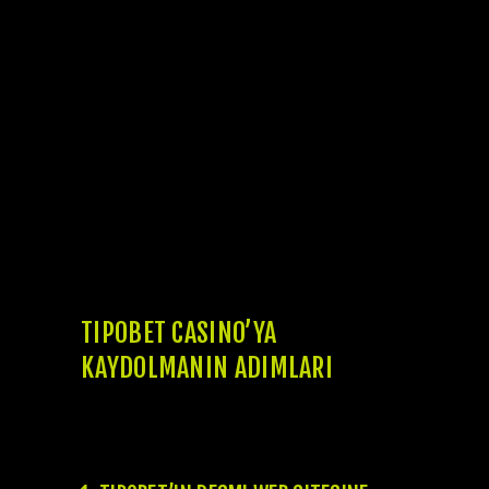
erişebilirler. Ayrıca, tipobet giriş veya
tipobet365 giriş gibi terimler de kullanıma
sunulmuştur. Bu, kullanıcıların siteye kolay
bir şekilde giriş yapabilmelerini sağlar ve
oyun deneyimini daha da kolay hale getirir.
Tipobet365, kullanıcılarına sürekli olarak
güncel bilgileri ve yeni oyunları sunmak için
tipobet güncel ve tipobet guncel giriş gibi
terimleri kullanır. Bu, kullanıcıların platformun
en son gelişimlerini takip etmelerine olanak
tanır ve oyun deneyimini daha da
zenginleştirir.
TIPOBET CASINO’YA
KAYDOLMANIN ADIMLARI
Tipobet Casino’ya kaydolmak için aşağıdaki
adımları takip edin: