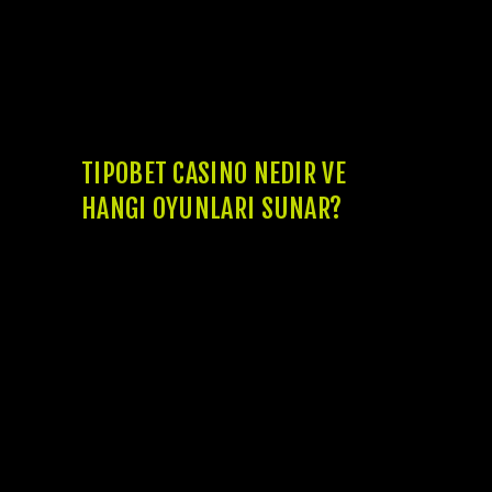
zaman güvenli ve hızlı bir şekilde kullanılabilir.
Tıpobet ve tipobet365 platformları,
kullanıcıların her zaman en güncel ve güvenli
bir şekilde oyunlara erişebilmesi için düzenli
olarak güncellenmektedir.
TIPOBET CASINO NEDIR VE
HANGI OYUNLARI SUNAR?
Tipobet Casino, oyun sevdiklerinin en
popüler ve güvenilir platformlarından biridir.
Bu platform, kullanıcılarına çeşitli oyun
türlerini sunarak eğlence ve kazanç fırsatını
bir arada sunar. Tipobet Casino, tipobet
giris, tipobet güncel giriş, tipobet yeni giriş
ve tıpobet gibi terimlerle de bilinir.
Tipobet Casino, farklı türde oyunları
sunmaktadır. Bu oyunlar arasında slot
oyunları, blackjack, poker, bakarat, roulette