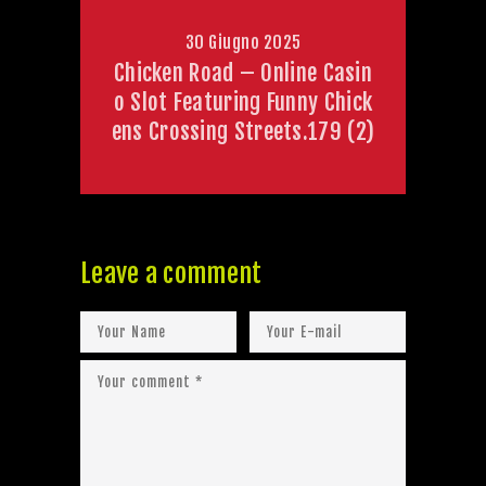
30 Giugno 2025
Chicken Road – Online Casin
o Slot Featuring Funny Chick
ens Crossing Streets.179 (2)
Leave a comment