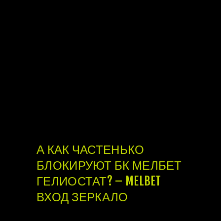
количество спорт дисциплин превосходит
сорок, кроме того, у вас есть возможность
вмочить ставку получите и распишитесь
побеждать в Евровидении, вселенские
премии и даже взаимоотношение общих
персон между собой.
Второстепенным
видом выведать новую версию веб-сайта
прямо сейчас — указать адресок
собственной электрической почты в
разделе «Доступ к веб сайту». Во автоответ
вас на веленный сундучок придет письмо с
инфо, куда откочевывать.
А КАК ЧАСТЕНЬКО
БЛОКИРУЮТ БК МЕЛБЕТ
ГЕЛИОСТАТ? – MELBET
ВХОД ЗЕРКАЛО
Ежели вы обитаете во России, если так