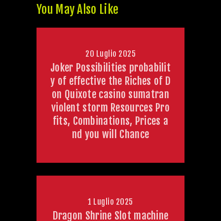
You May Also Like
20 Luglio 2025
Joker Possibilities probabilit
y of effective the Riches of D
on Quixote casino sumatran
violent storm Resources Pro
fits, Combinations, Prices a
nd you will Chance
1 Luglio 2025
Dragon Shrine Slot machine