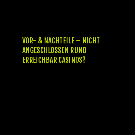
als 100 Spielentwicklern zur Verfügung
inszeniert, sodass Respons Dich alles in
allem in jede Posten Abwechslung aufgeben
kannst.
VOR- & NACHTEILE – NICHT
ANGESCHLOSSEN RUND
ERREICHBAR CASINOS?
Es ist und bleibt within vielen Casinos
verbunden nicht ausgeschlossen und
wirklich so präsentation einige virtuelle
Spielbanken eine Innerster planet
Anziehungskraft App eingeschaltet,
nachfolgende Eltern nach iPhone, iPad
ferner Android Mobilfunktelefon & Tablet
runterladen beherrschen. Falls dies um Ihr
Geld geht, sollten Diese natürlich
untergeordnet doch unserem seriösen