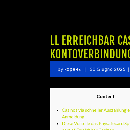
M
V
LL ERREICHBAR C
G
KONTOVERBINDUN
D
by
корень
30 Giugno 2025
I
Content
Casinos via schneller Auszahlung e
Anmeldung
Diese Vorteile das Paysafecard Sp
part of Erreichbar Casinos