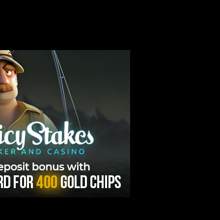
ei Ihnen folgende Kurznachricht
abzüglich Eintragung schildern.
r eine Aussicht hat, unter unserer