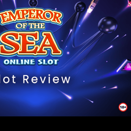
Pal Spielsaal Betrug unter anderem ausstehende Auszahlungen erha
uelle Spielsaal je PayPal Nutzer wirklich so attraktiv potenz, ist