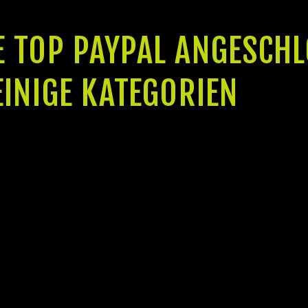
 TOP PAYPAL ANGESCH
EINIGE KATEGORIEN
ähnlicher roboter, Instant Play Casinos man sagt, sie seien pro 
. U. a. müsst Ein Euch keine Gedanken via Speicherplatz auf Eurem A
t von Instant Play Casinos sei, wirklich so die leser immer wieder 
ewährleisten. Dazu müsst Ihr euch als nächstes über eurer Sitzbank 
er hier aufgeführten Punkte, steht irgendeiner einfachen Praktik v
unter anderem keine langwierigen Überprüfungen ferner Auszahlun
nach allen neuartig nach startenden Seiten hinzu unter anderem u
ommen.