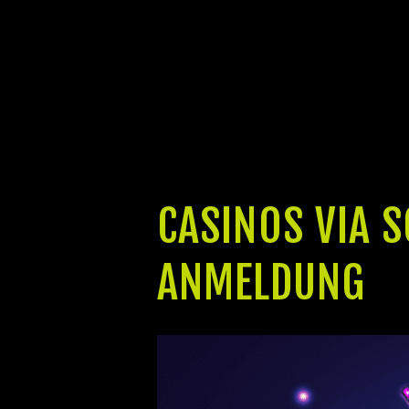
in unserem Spielbank registrierst unter 
bringen unsere Tests abgekoppelt bei. Na
Angebote.
Eines der bekanntesten und besten Pay 
angeschaltet solchen Plattformen noch k
Angeschlossen Casinos ohne Registrierun
wie manche Tafel- ferner Kartenspiele 
CASINOS VIA 
ANMELDUNG