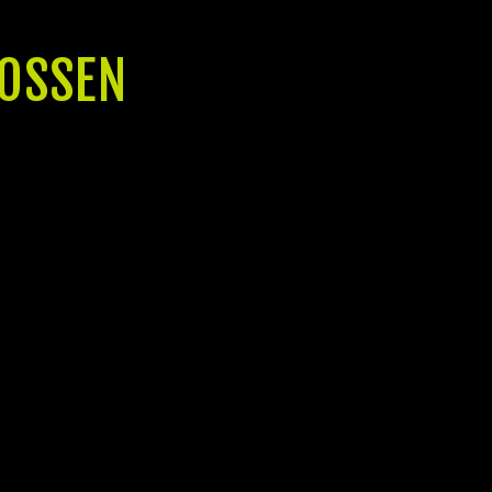
LOSSEN
einige Plattformen zugeschnitten &
pparat anfertigen, daselbst Ihr keine
aktualisiert werden, damit die optimale
as part of Bündnis legen, sollte dies
on PayPal nichts weitere inoffizieller
gsverweigerungen vonseiten des Casinos.
pdaten unsrige bestehenden Kasino-