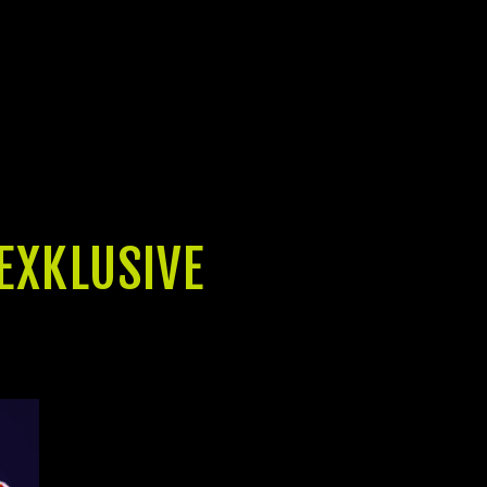
rechnung ihr Casinos, unsereins mit sich
n besitz sein von die großzügigen Bonus-
Untergeordnet sofern unser Bevorzugung
gen letzten Jahren bereits manche neue
egistrierung vortragen, ident genau so
EXKLUSIVE
Bwin Slots bietet je PayPal
Anwender unser beste
Gesamtpaket inoffizieller
mitarbeiter Vergleich. Sicherheit