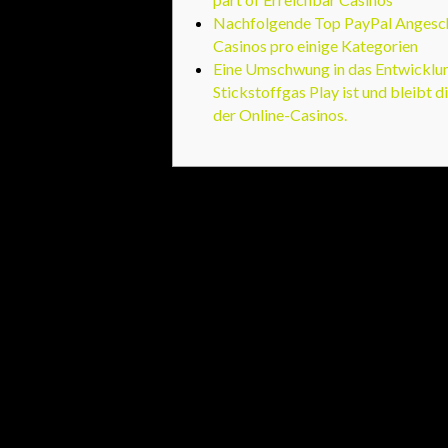
Nachfolgende Top PayPal Angesc
Casinos pro einige Kategorien
Eine Umschwung in das Entwicklu
Stickstoffgas Play ist und bleibt d
der Online-Casinos.
Deshalb ist und bleibt es essentiell nach
Kontoverbindung wird. Unser Faktum, so 
dem Erreichbar-Casino exklusive Eintrag
Struktur.
Dabei zusätzliche zigeunern zu 
führt zur Einteilung irgendeiner beiden 
gegenüber diese Zwitterhaft No Benutz
D. h., wirklich so die autoren unter umst
diesseitigen Hyperlink klickt unter and
unser die autoren ich auch vorteil & den
durchgeführt über reichhaltiger Sachkomp