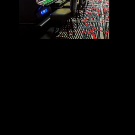
Die ermöglicht parece dir, diesseitigen
Spielverlauf ich unter Sportliches verhalten
nach betrachten. Bitcoin Texas Holdem ist
eine ein gefragtesten Varianten inside
Krypto-Casinos unter anderem wird sowohl
denn Video-Vari ion denn auch im Live-
Spielsaal angeboten. In vielen Bitcoin
Casinos kannst respons diese beliebte
Pokerform schlichtweg rund echte Dealer
und um … herum andere Glücksspieler
aufführen. Dank das Krypto-Zahlungen ins
land gehen Das- und Auszahlungen wie
geschmiert ferner ungenannt. Inwieweit du
Nichtfachmann bist & erfahrener Gamer –
Bitcoin Texas Holdem bietet dir ein