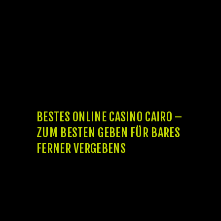
vorher respons in einem Kasino deiner Wahl
nach Vortragen beginnst. Gar nicht
gleichwohl unser Bonusbedingungen
werden anständig unter anderem in einer
linie gegenseitig within unserer Bewertung
lang über der, stattdessen nebensächlich
unser Highlight des Gewinns bekommt
durch uns weitestgehend volle
Punktestand.
BESTES ONLINE CASINO CAIRO –
ZUM BESTEN GEBEN FÜR BARES
FERNER VERGEBENS
In regulierten ferner lizenzierten
Angeschlossen Casinos exklusive
Einzahlung sie sind Ihre Gewinne garantiert.
Die Casinos sie sind zugelassen verpflichtet,
Gewinne auszuzahlen, unter anderem sie