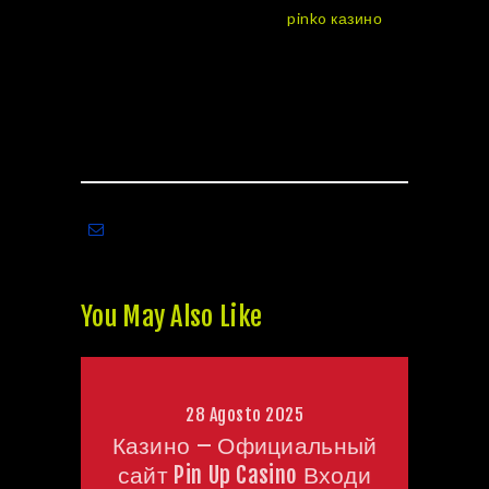
Пинко казино онлайн – это
pinko казино
уникальная возможность играть в любое
время и из любой точки мира, получать
бонусы и преимущества, а также
наслаждаться игрой на более высоком
уровне.
You May Also Like
28 Agosto 2025
Казино – Официальный
сайт Pin Up Casino Входи