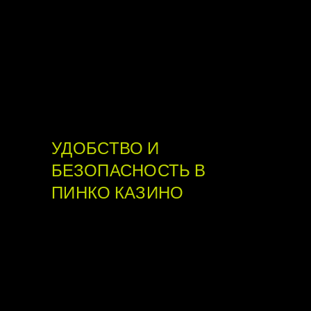
улучшить свои игровые навыки.
Pinco Casino – это официальный сайт,
который предлагает игрокам множество
способов для связывания с поддержкой.
Игроки могут связаться с поддержкой
через чат, электронную почту или
телефон.
УДОБСТВО И
БЕЗОПАСНОСТЬ В
ПИНКО КАЗИНО
Удобство в Пинко Казино обеспечивается
современной и интуитивно понятной
интерфейсой, которая позволяет игрокам
легко найти и выбрать игру, которая им
понравится. Кроме того, казино
предлагает широкий спектр платежных
систем, включая популярные карты и