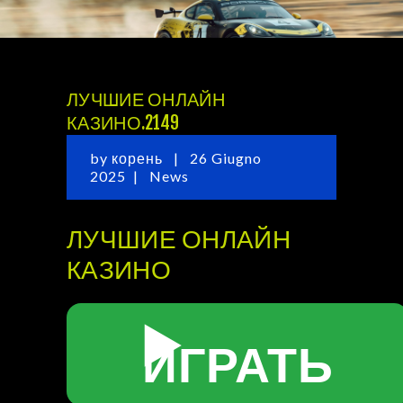
ЛУЧШИЕ ОНЛАЙН
КАЗИНО.2149
HOME
by
корень
26 Giugno
MATTHIAS LODI
2025
News
VIDEO
GALLERY
ЛУЧШИЕ ОНЛАЙН
DIVENTA SPONSOR
КАЗИНО
ITALIANO
▶️
ИГРАТЬ