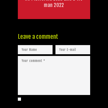
man 2022
Leave a comment
I agree that my submitted data is being
collected and stored. For further details