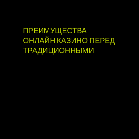
чтобы обеспечить вам высокое качество
услуг.
ПРЕИМУЩЕСТВА
ОНЛАЙН КАЗИНО ПЕРЕД
ТРАДИЦИОННЫМИ
Онлайн казино давно стали популярным
выбором для игроков, которые ищут
комфорт и удобство при играх на деньги. В
отличие от традиционных казино, онлайн
казино предлагают множество
преимуществ, которые делают их более
привлекательными для игроков.
Первым преимуществом онлайн казино
является доступность. Игроки могут играть
в любое время и из любого места, где есть
доступ к интернету. Это особенно важно