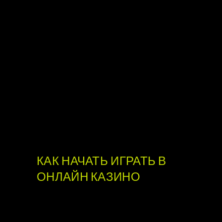
Выбирать надежные онлайн казино
Читать условия и правила онлайн
казино
Играть ответственно и не играть
больше, чем они могут себе позволить
Обеспечить безопасность своих
персональных данных
Онлайн казино – это развлекательная
площадка, и игроки должны играть
ответственно и быть осведомленными о
рисках и ограничениях, связанных с
онлайн казино.
КАК НАЧАТЬ ИГРАТЬ В
ОНЛАЙН КАЗИНО
Первым шагом в мире онлайн казино
является выбор подходящего казино. В
интернете есть множество онлайн казино,