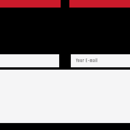
g collected and stored. For further details on handling user data, 