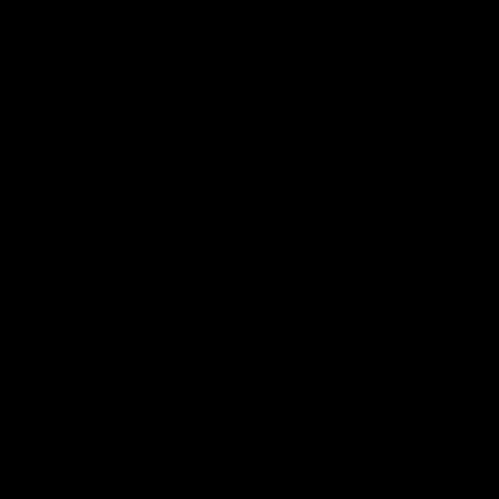
ıklayın.