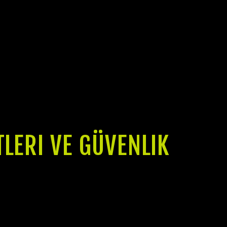
 çeşitli bonuslar sunar. Örneğin, yeni kullanıcılar için 100% giriş b
e etmelerine olanak tanır. Ayrıca, mevcut üyeler için düzenli ola
unca her gün yeni bir bonus sunulur. Bu, oyuncuların oyun oynarken 
LERI VE GÜVENLIK
enliğini ve destek hizmetlerini sağlama konusunda önceliğe koyuy
ve güvenli bir şekilde platforma erişebilirler. casıbom, casibon, casi
ılamak için çeşitli destek hizmetleri sunuyor.