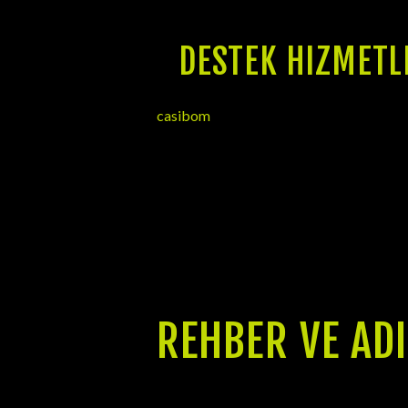
DESTEK HIZMETL
casibom
Casino, en güvenli ve etkileyici
platform, her tür oyuncunun ihtiyaçlarını 
erişebilirler. Casibom güncel giriş sayfal
kullanıcı deneyimini önceliğe alan bir ca
Casibom Casino ile birlikte, kullanıcılar 
fazlası bulunur. Platform, kullanıcıların i
oyunları ve en iyi deneyimi bulmalarına y
REHBER VE AD
casibom casino resmi giriş için aşağıdaki