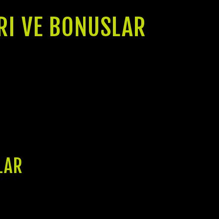
ARI VE BONUSLAR
oyun kataloğu sunar. En popüler oyunlar arasında slot oyunları, bla
rde oynamak mümkün, böylece her seviye oyuncu için uygun seçenekle
leyerek oyun deneyimini iyileştirir.
ler sunar. 158 giriş kodu ile yeni kullanıcılar, özel bonuslar ve özel
e kampanyalar başlatılır. Örneğin, belirli bir süre boyunca her gün 
de etmelerine olanak tanır.
LAR
ler oyun türlerinden biridir. “Mega Joker” ve “Golden Panda” gibi 
lasik kartyo oyunları da mevcuttur. Her oyun türü için farklı seviy