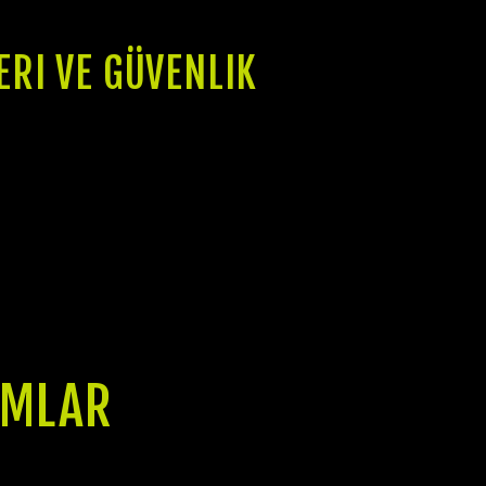
ERI VE GÜVENLIK
 oyun platformlarından biridir. Her gün güncellemelerle ve yeni oyun
karşılamak için tasarlanmıştır. Casibom 158 giriş sayesinde, kullanı
arı, kullanıcıların en güncel ve güvenli oyun deneyimini sağlar. Casi
sino olarak tanınmaktadır.
çeşitli oyun türlerinden yararlanabilirler, bunlar arasında slot oyun
htiyaçlarına ve tercihlerine göre çeşitli oyunlar sunar. Casibom günce
ardımcı olur. Casibom platformu, güvenliği ve verimliliği konusunda
IMLAR
 adımları takip edin: