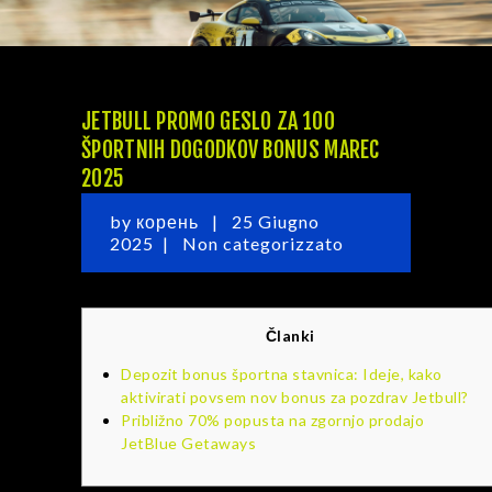
JETBULL PROMO GESLO ZA 100
ŠPORTNIH DOGODKOV BONUS MAREC
HOME
2025
MATTHIAS LODI
by
корень
25 Giugno
VIDEO
2025
Non categorizzato
GALLERY
DIVENTA SPONSOR
ITALIANO
Članki
Depozit bonus športna stavnica: Ideje, kako
aktivirati povsem nov bonus za pozdrav Jetbull?
Približno 70% popusta na zgornjo prodajo
JetBlue Getaways