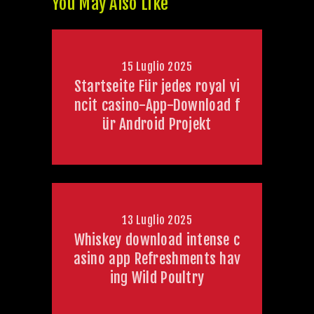
You May Also Like
15 Luglio 2025
Startseite Für jedes royal vi
ncit casino-App-Download f
ür Android Projekt
13 Luglio 2025
Whiskey download intense c
asino app Refreshments hav
ing Wild Poultry