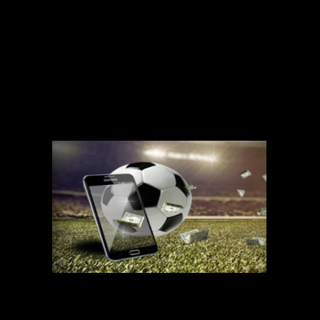
sprožite povsem nov Jetbull Casino
Greeting Render, boste zahtevali, da
odkrijete račun. Čeprav je to preprost
postopek, ki trdi, da ne prinaša dovolj časa,
se je naša ekipa prednosti odločila za
razkritje publikacije. Med najljubšimi
ameriškimi finančnimi letalskimi podjetji je
JetBlue preprost in lahko smiselno odkrijete,
kamor koli želite.
50% se ukvarja s kvalificirano prodajo v višini
letala, ki jih vodi JetBlue. Uporabite samo
mobilni brskalnik za zagon brezplačnega