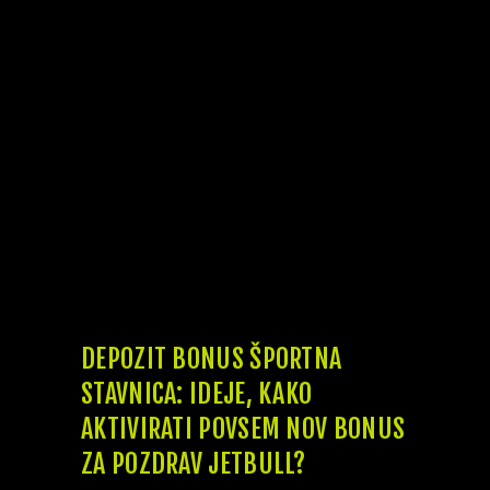
Skupaj z 180 video igrami in morda boste
morda več svetovnih priznanj, ne preseneča,
da je v Jetbullu prednost prodajalca. NetEnt
razvija spletno igro v vašo skupnost
internetnih igralnic, da bi imel več 20 let, ki
so jih doslej ustvarile 200 iger. Igre redno
gledajo na poštenost Ecogra, poleg tega pa
ima podjetje licence v zvezi z odstotkom iger
na srečo v Združenem kraljestvu in morda
boste lahko povsem nov strokovnjak za
igranje na Malti.
Tako je prijeten in zabaven
položaj s praktično predstavo zdaj ponuja
osnovno mrežo 5 × 3 z 20 plačilnimi sledi.
DEPOZIT BONUS ŠPORTNA
STAVNICA: IDEJE, KAKO
AKTIVIRATI POVSEM NOV BONUS
ZA POZDRAV JETBULL?