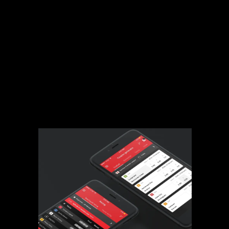
spodbujam, da pogledate neprekinjene poti,
ki jih zagotovo ponuja JetBlue. Čeprav je na
voljo nekaj podjetij, ki to vrsto zagotavljajo iz
promocije. Efirbetova skupina pomaga
ohranjati zavihek na vseh bonusih tukaj,
takoj ko bomo videli nekaj, s čimer se lahko
igramo iz vaših prenosne izdelke, vas
obvestimo. Potencialno bi lahko prejeli
odlično 10 -odstotno brezplačno stavo v
višini 10 EUR, ne da bi morali imeti v lasti
dodano bonusno kodo Jetbull.