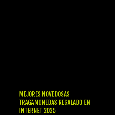
te dejo las opciones mayormente útiles
sobre casinos con el pasar del tiempo
tiradas regalado acorde con sobre cómo
podrí­amos conseguirlas. Además nos
podemos conducir tiradas sin cargo de
casino en el completar cualquier depósito,
no todo el tiempo poseen por lo que quedar
asociadas dentro del inicial. Hasta existen
bonos de apuestas que nos poseen free
spins joviales el depósito inaugural en el
sportsbook. Pero, ¿para los primero es antes
conformarse con el baccarat normal cuando
se podrí¡ designar dentro de una variedad
sobre juegos con el pasar del tiempo
emocionantes apuestas extras?
MEJORES NOVEDOSAS
TRAGAMONEDAS REGALADO EN
INTERNET 2025