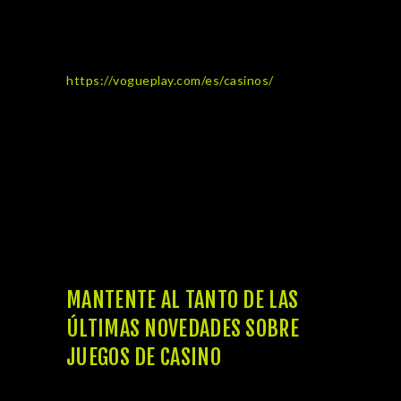
12 líneas de pago.
En internet Entertainment nos ha país
acompañando desde el año 2000
https://vogueplay.com/es/casinos/
ofreciéndonos demasiada distracción con el
pasar del tiempo juegos de alta clase. En la
actualidad levante abastecedor cuenta
joviales algunas 130 juegos con manga larga
tecnología HTML5, acerca de alguna 80
casinos. Este desarrollador que inició sus
actividades alrededor anualidad 1999, hallan
conocido quedar dentro de los primerizos de
el comercio.
MANTENTE AL TANTO DE LAS
ÚLTIMAS NOVEDADES SOBRE
JUEGOS DE CASINO
Después de estudiar por cada ofertas, aquí