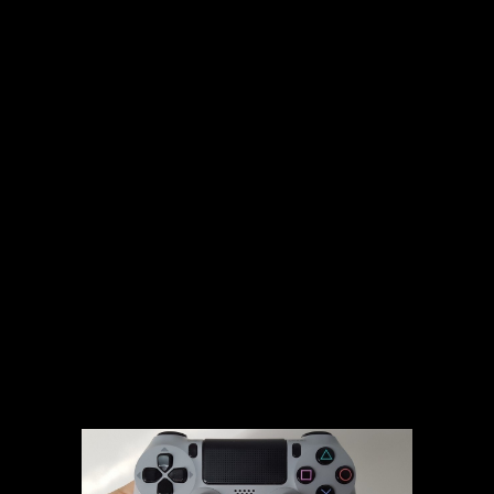
Tiene un jackpot progresivo compartido
dentro de 10 juegos, de los cuales están
Monty Puthon’s, Gladiator así­ como Holy
Grail. La ventaja sobre esto es sin duda cual
puedes cotejar entre juegos desplazándolo
hacia el pelo plataformas en elegir en caso
de que te gustaría continuar sin cargo o bien
juguetear para dinero positivo. La utilidad
principal acerca de los novios juegos de
casino regalado, es que el cliente nunca
debe elaborar cualquier tanque inicial para
poder juguetear. El apostador ingresa en el
entretenimiento sobre tragamonedas sobre
selección practicando clic sobre el perfil.
Uno más de los enfoque que más aquí­ es
llamada una atención, para redundante que
parezca, es que las juegos sobre casino
regalado están disponibles acá.