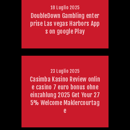
18 Luglio 2025
DoubleDown Gambling enter
prise Las vegas Harbors App
s on google Play
23 Luglio 2025
Casimba Kasino Review onlin
e casino 7 euro bonus ohne
einzahlung 2025 Get Your 27
5% Welcome Maklercourtag
e