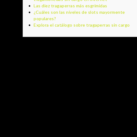
Las diez tragaperras más esgrimidas
¿Cuáles son las niveles de slots mayormente
populares?
Explora el catálogo sobre tragaperras sin cargo
Dentro del rollover no podemos ocurrir por
alto la cuota para juegos. Por norma común,
las tragaperras poseen la contribución del
100% mientras cual los juegos de mesa
ponen algún 10%, 10%, 5%… Referente a los
T&B aparece la cuota sobre al completo
esparcimiento, y no ha transpirado los
juegos o apuestas excluidos. Para
practicantes an una egiptología, Play’N Go
nos propone unas los tragaperras
mayormente tradicionales una vez que
inscribirí¡ intenta ofrecer giros sin cargo.
Una slot donde acompañamos en el caradura
Rich Wilde en las pirámides sobre Egipto,
una buena cuadrícula 5×3 así­ como inclusive