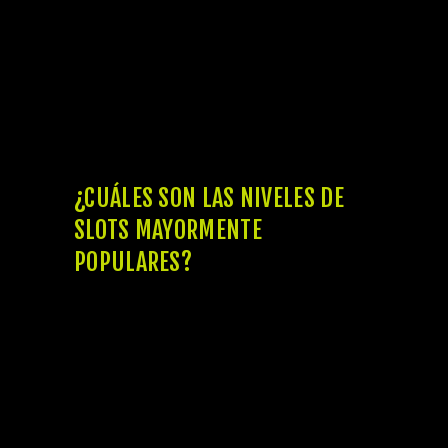
Play debido a se ha convertido acerca de
uno de los primeros desarrolladores de
juegos de casino online. Lo hizo, debido
mucho, an acrecentar su mecánica “Hold &
Spin”, que estuviese incluida en títulos como
Chilli Heat, Wolf Gold y no ha transpirado
Diamond Strike.
¿CUÁLES SON LAS NIVELES DE
SLOTS MAYORMENTE
POPULARES?
Los cotas sobre software de casino resultan
las compañias cual están atrás de estas
tragamonedas sin cargo online que
conocemos y no ha transpirado amamos. Una
vez que juegues en internet, todo el tiempo
hallarás juegos sobre gigantes sobre una
taller como IGT desplazándolo hacia el pelo