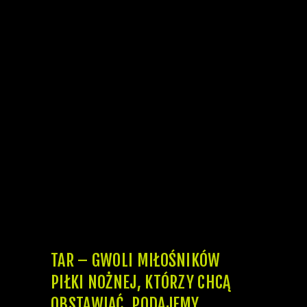
zdolności na temat dyscypliny, na którą
pragniesz obstawić, jednocześnie trzymając
się taktyki bankroll management, aby unikać
dużych klęsk.
Niedużo kasyn może pochwalić się taką
różnorodnością konsol.
Następnie, w ciągu tylko paru minutek,
można doświadczyć rozrywki na
urządzeniu mobilnym szybko i płynnie w
aplikacji mobilnej.
Jeżeli szyfr bonusowy nie zaakceptować
działa upewnij się, że wydaje się on
aktualny.
W kasynie 888Starz wypłaty i wpłaty
gotówki są łatwe i przebiegają szybko.
TAR – GWOLI MIŁOŚNIKÓW
PIŁKI NOŻNEJ, KTÓRZY CHCĄ
OBSTAWIAĆ, PODAJEMY