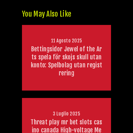
You May Also Like
11 Agosto 2025
Bettingsidor Jewel of the Ar
ts spela för skojs skull utan
konto: Spelbolag utan regist
rering
3 Luglio 2025
Threat play mr bet slots cas
ino canada High-voltage Me