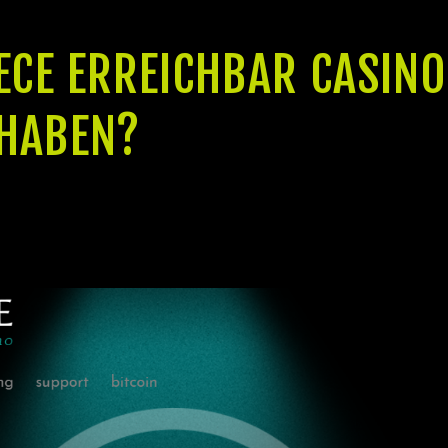
RECE ERREICHBAR CASIN
THABEN?
ur diesseitigen ersten Abruf, stattdessen sehen auch die Aussicht, 
olle Chance, um den Ernährer ohne verpflichtung kennenzulernen. D
der, nachfolgende gerne unterwegs vortragen.