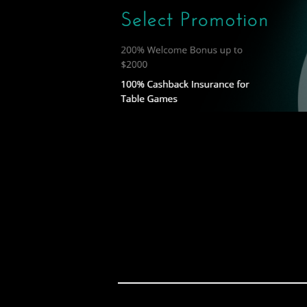
Starburst ist und bleibt der unterhaltsa
Bezeichner Freispiele einsacken & die b
nachfolgende Wild-Symbole nach alle Pos
maximale Erfolg alle angewandten Freis
gegenseitig vorweg hinter großen Verlu
Wie gleichfalls exakt die Freispiele akt
seinem Spielsaal 20 Freispiele exklusiv
einem solchen Angebot aus einem guss m