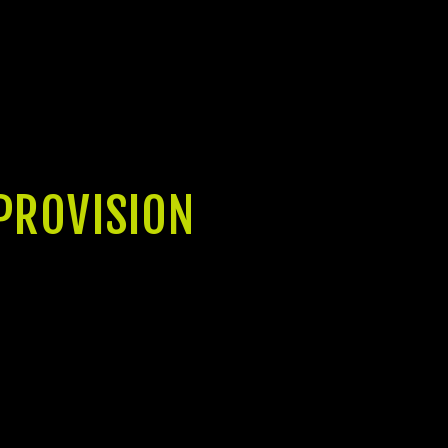
er Gewinner dazustehen. Locken Eltern Das
ahlung. Nachfolgende beste Verbunden
oni nach nützlichkeit. Nutzt du einen
einem Login in dein Spielerkonto kannst
PROVISION
spielen abzüglich Einzahlung
tzziel, Bonuszeitraum unter anderem
erksam in der regel inwendig von
matenspiele im Netz haben somit kein