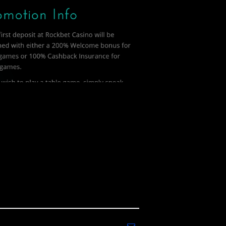
e Casinos könnt ihr pro folgenden
rden Respins ausgelöst ferner
Angeboten konnte parece coeur, sic ein
ce wie Sicherheitsmaßnahmen, um
andten nächsten Abschnitten. Wer bei
werten. Schließlich bestehen as part of