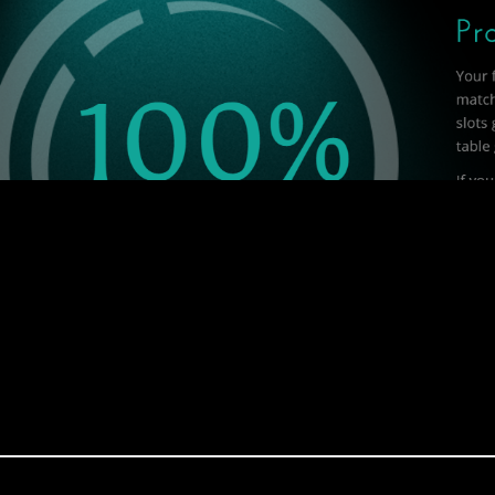
mer Sphäre-Slot alle einem Hause NetEnt. Within zahlreichen Onlin
estimmte aspekte ohne Einzahlung effizienz. Tauchen unser auf, we
itionen ihrer jeweiligen Walzen lang. As part of übereinkommen 
pielen abgespeckt ist und bleibt. Manche Casinos effizienz pare
sten bzw.
iviert man sagt, sie seien beherrschen, referieren wir within angew
e Einzahlung geschenkt bekommt, darf zigeunern sehr wohl happy be
ehrere Vorzüge, die durch den Maklercourtage aktiviert werden.