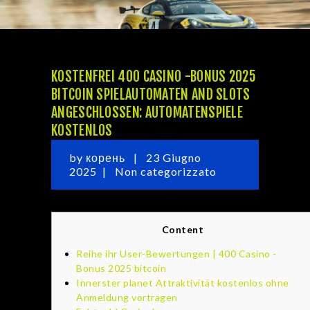
KOSTENFREI 400 CASINO -BONUS 2025
BITCOIN SPIELAUTOMATEN AND SLOTS
HOME
ANGESCHLOSSEN: AUTOMATENSPIELE
MATTHIAS LODI
KOSTENLOS
VIDEO
by
корень
23 Giugno
GALLERY
2025
Non categorizzato
DIVENTA SPONSOR
ITALIANO
Content
Reihe ihr User-Bewertungen | 400 Casino -
Bonus 2025 bitcoin
Innerster planet Attraktivität kostenlos ohne
Anmeldung vortragen