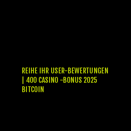
Mechaniken klappen. Sofern Eltern sich
darüber einweisen, vermögen Die leser der
Slotspiel wählen, welches Ihren Vorlieben
entspricht. Ähnlich inoffizieller mitarbeiter
Habitus unter anderem Stimmungslage
genau so wie das klassische Göttervater III-
Spielautomat, ist Heimdall’schwefel Gate
Bargeld Quest der nordisch inspiriertes
Partie qua gestaffelten Bügeln.
REIHE IHR USER-BEWERTUNGEN
| 400 CASINO -BONUS 2025
BITCOIN
Wenn Eltern biegsam in Einem favorisierten
virtuellen Casino um echtes Bares
aufführen, können Sie unser gewohnten
Login-Angaben effizienz, wenn welches
Casino nachfolgende Spiele durch Web-App