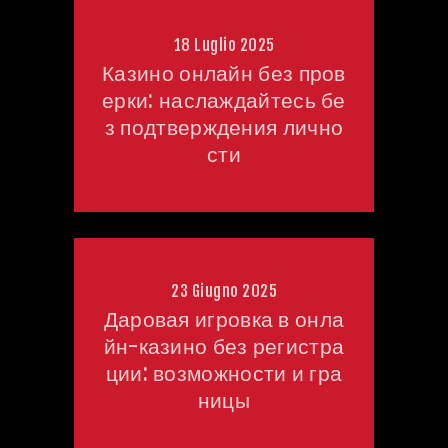
18 Luglio 2025
Казино онлайн без пров
ерки: наслаждайтесь бе
з подтверждения лично
сти
23 Giugno 2025
Даровая игровка в онла
йн-казино без регистра
ции: возможности и гра
ницы