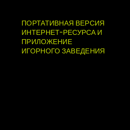
привлекательной и доходной для
постоянных клиентов.
ПОРТАТИВНАЯ ВЕРСИЯ
ИНТЕРНЕТ-РЕСУРСА И
ПРИЛОЖЕНИЕ
ИГОРНОГО ЗАВЕДЕНИЯ
Мобильная редакция сайта гэмблинг-
платформы и его приложение
осуществляют важнейшую функцию в
привлечении и поддержании интереса
пользователей. Гибкий дизайн позволяет
игрокам комфортно развлекаться на
различных гаджетах, будь то смартфон
или планшет. Софт игорного заведения
гарантирует надежную
производительность и доступ к
эксклюзивным возможностям, например,