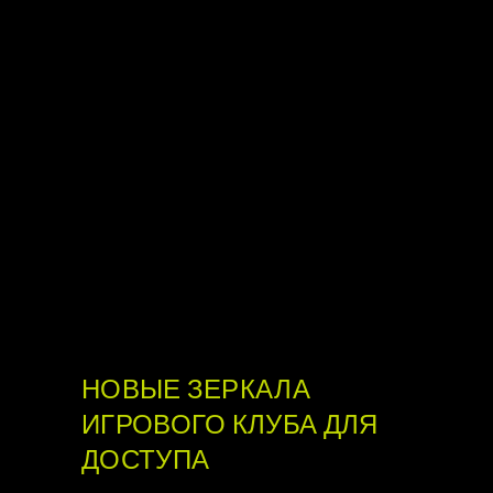
При выборе между мобильной версией
веб-ресурса и аппликацией стоит
рассматривать личные предпочтения
геймера. В случае, если важна скорость и
простота подключения, лучше
остановиться на мобильной версии. Для
тех тех также кто ценит улучшенные
функции и дополнительные возможности
особенности, аппликация станет
идеальным выбором. Вне зависимости
относительно выбора, обе эти площадки
гарантируют максимальный степень
безопасности информации юзеров
посредством новейшим алгоритмам
кодирования.
НОВЫЕ ЗЕРКАЛА
ИГРОВОГО КЛУБА ДЛЯ
ДОСТУПА