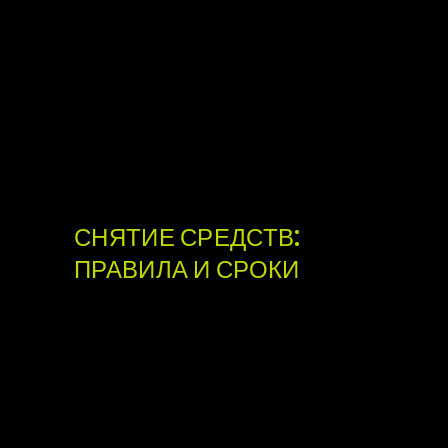
важно тщательно просмотреть условия
бонусов. Часто гэмблинг-платформы,
например, как azino 777, предлагают
приветственные бонусы за
первоначальный вклад, которые способны
существенно повысить стартовый капитал
игрока. Однако такие оферы обычно идут с
ставочными условиями, которые нужно
выполнить для получения средств.
СНЯТИЕ СРЕДСТВ:
ПРАВИЛА И СРОКИ
С целью благополучного вывода денег с
интернет-казино, пользователям важно
принимать во внимание разнообразные
требования, которые могут варьироваться
в зависимости от платформы. Во-первых,
большинство игорных заведений
запрашивают процедуры этапа