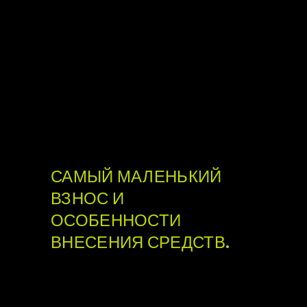
Основные способы оплаты содержат:
Банковские карты (Visa, MasterCard)
Онлайн кошельки (Skrill, Neteller)
Криптовалюты (Биткойн, Ethereum)
Любой из этих способов содержит свои
преимущества, предоставляя шанс
участникам выбирать наиболее удобный
опцию для себя.
САМЫЙ МАЛЕНЬКИЙ
ВЗНОС И
ОСОБЕННОСТИ
ВНЕСЕНИЯ СРЕДСТВ.
Наименьший депозит — это количество
денег, которую игрок должен внести на
свой счет, чтобы стартовать игру в онлайн