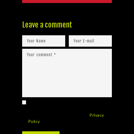
Leave a comment
I agree that my submitted data is being
collected and stored. For further details
on handling user data, see our
Privacy
Policy