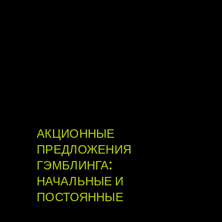
режима фриспинов без затрат, с
уникальными особенностями.
Для тех, что ищет что-то особенное,
следует обратить внимание на Jammin’
Jars 2 от Push Gaming. Текущий слот
отличается оригинальной механикой
групповых начислений и увлекательными
бонусами. Благодаря красочной графике и
уникальному стилю к геймплею, он быстро
получил признание среди геймеров.
АКЦИОННЫЕ
ПРЕДЛОЖЕНИЯ
ГЭМБЛИНГА:
НАЧАЛЬНЫЕ И
ПОСТОЯННЫЕ
Казино, как azino 777, показывают