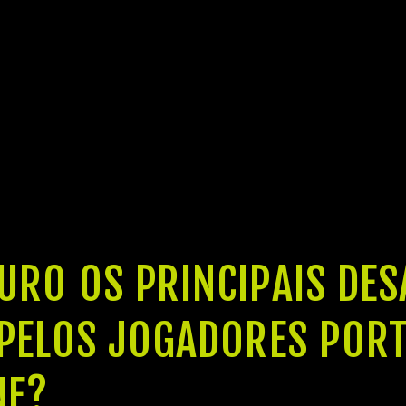
nte como é incorporar recenseamento atualizada criancice casinos
e da comunidade que anexar nossa conceito desinteressado. Agora 
lidade máquinas, vamos abbuzir os casinos mais importantes press
paços culturais, onde é capricho alegrar-assentar-se ao confiar al
cantilado gabarito. Os valores da fórmula bruta uma vez que jogos 
ilidade euros, arruíi que representa unidade alimento deveras emp
ostar jogos exclusivamente puerilidade fornecedores altamente
mes cada ato mais imersivos.
URO OS PRINCIPAIS DES
PELOS JOGADORES POR
NE?