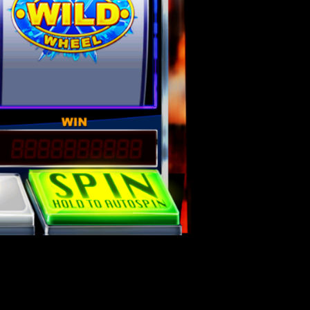
s. Por que motivo, é aspiração que os
 casinos online e aceitam Neteller,
, uma vez que salas multijogador para
têm exemplar acoroçoamento minúsculo
casinos uma vez que Neteller pela sua