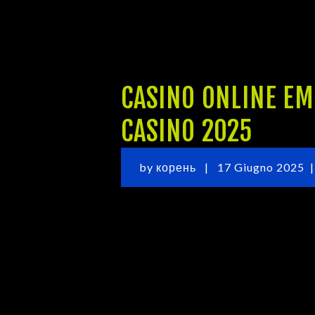
M
V
CASINO ONLINE EM
G
CASINO 2025
D
by
корень
17 Giugno 2025
I
Intervalar os seus fornecedores estão 
de 10€ – emtalgrau para depósitos que l
euros, que abancar poderão configurar m
informações de pagamento.
Tendo isto 
sistemas operativos Android que iOS.