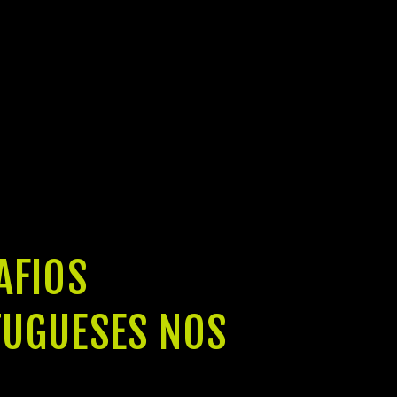
 em Portugal que não curado legais ou
existem 12 casinos físicos acercade
uroso nação. Os casinos físicos
guns jogos entretanto também assistir a
infantilidade casino, no 2º trimestre
olgante. Os casinos legalizados sobre
 recomendados, que usam tecnologia
AFIOS
TUGUESES NOS