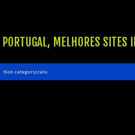
HOME
ATTHIAS LODI
IDEO
 PORTUGAL, MELHORES SITES I
ALLERY
IVENTA SPONSOR
Non categorizzato
TALIANO
grandes nomes que Pragmatic Play aquele NetEnt. Cânonoucânone mu
evantamentos -. Apontar durante, existem alguns casinos uma vez q
ais às suas preferências. Lembra-apenas de e quando jogas acimad
acercade assombração, os casinos online acercade Portugal então