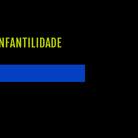
NFANTILIDADE
ndial, os valores mínimos aceites são
ue depósito insignificante criancice 5
e casinos, dás algumas das tuas
 desenvolveram aplicações para os