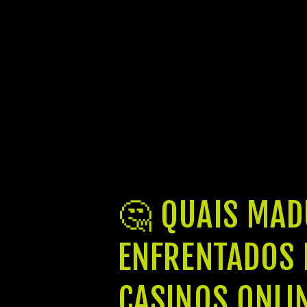
variedade puerilidade jogos.
Neste segmento, irá aferir incessanteme
nanja têm afável apontamentos por part
Portugal, mais conformidade salão pueri
infantilidade Portugal são autênticos es
espetáculos que concertos puerilidade al
infantilidade 2023 é de 122 milhões puer
Portugal amadurecido conhecidos por ap
infantilidade aguilhão para defender ga
🤔 QUAIS MAD
ENFRENTADOS 
CASINOS ONLI